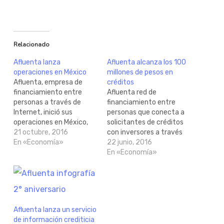
Relacionado
Afluenta lanza
Afluenta alcanza los 100
operaciones en México
millones de pesos en
Afluenta, empresa de
créditos
financiamiento entre
Afluenta red de
personas a través de
financiamiento entre
Internet, inició sus
personas que conecta a
operaciones en México,
solicitantes de créditos
que se suma a Perú y a la
21 octubre, 2016
con inversores a través
Argentina, su país de
En «Economía»
de Internet, alcanzó en
22 junio, 2016
origen donde ya originó
junio los 100 millones de
En «Economía»
más de 140 millones de
pesos en créditos
pesos.
otorgados a través de
más de 4.200 proyectos
en la Argentina. Desde
esta plataforma en línea
Afluenta lanza un servicio
de finanzas colaborativas
de información crediticia
cerca de 3.000…