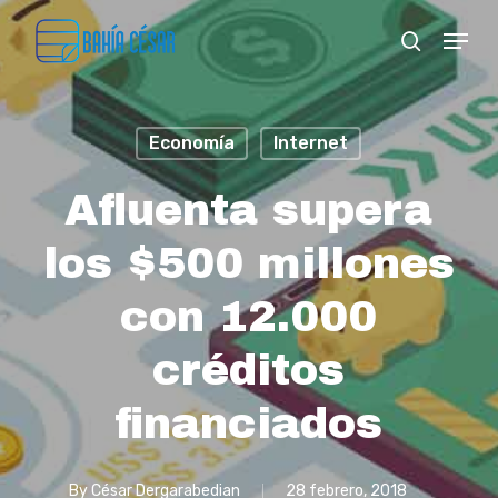
Skip
Menu
search
to
Close
main
Menu
content
Economía
Internet
Afluenta supera
los $500 millones
con 12.000
créditos
financiados
By
César Dergarabedian
28 febrero, 2018