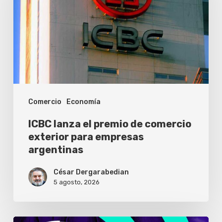
premio
de
comercio
exterior
para
empresas
Comercio
Economía
argentinas
ICBC lanza el premio de comercio
exterior para empresas
argentinas
César Dergarabedian
5 agosto, 2026