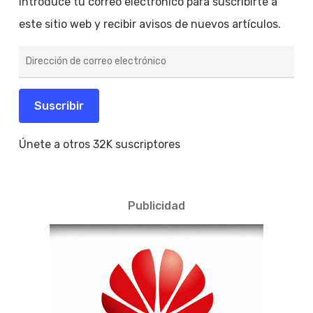
Introduce tu correo electrónico para suscribirte a
este sitio web y recibir avisos de nuevos artículos.
Dirección
de
correo
electrónico
Suscribir
Únete a otros 32K suscriptores
Publicidad