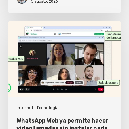
5 agosto, 2026
WhatsApp
Web
ya
permite
hacer
videollamadas
sin
instalar
nada
Internet
Tecnología
WhatsApp Web ya permite hacer
videollamadas sin instalar nada