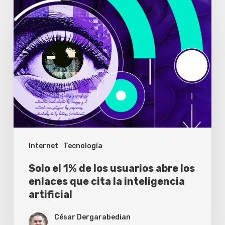
Solo
el
1%
de
los
usuarios
abre
los
enlaces
Internet
Tecnología
que
cita
Solo el 1% de los usuarios abre los
la
enlaces que cita la inteligencia
artificial
inteligencia
artificial
César Dergarabedian