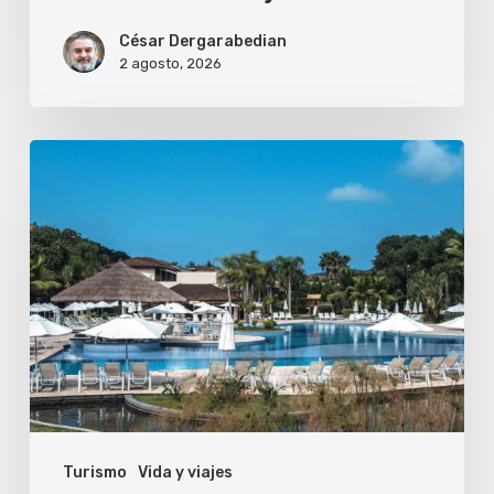
César Dergarabedian
2 agosto, 2026
¿Vale
la
pena
reservar
un
resort
con
todo
incluido
Turismo
Vida y viajes
en