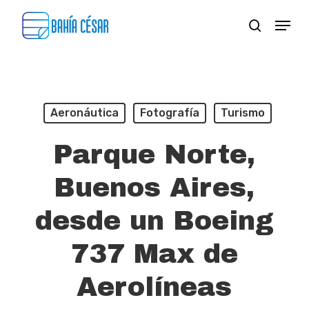
Skip
Menu
search
to
Close
main
Menu
content
Aeronáutica
Fotografía
Turismo
Parque Norte,
Buenos Aires,
desde un Boeing
737 Max de
Aerolíneas