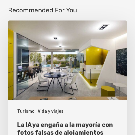
Recommended For You
La
IA
ya
engaña
a
la
mayoría
con
fotos
Turismo
Vida y viajes
falsas
de
La IA ya engaña a la mayoría con
alojamientos
fotos falsas de alojamientos