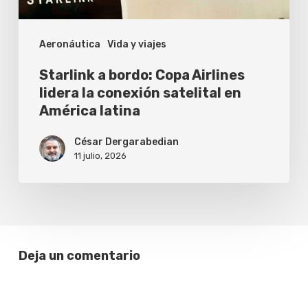
conexión
satelital
Aeronáutica
Vida y viajes
en
América
Starlink a bordo: Copa Airlines
latina
lidera la conexión satelital en
América latina
César Dergarabedian
11 julio, 2026
Deja un comentario