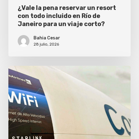
Río
¿Vale la pena reservar un resort
de
con todo incluido en Río de
Janeiro para un viaje corto?
Janeiro
para
Bahia Cesar
un
28 julio, 2026
viaje
corto?
Starlink
a
bordo:
Copa
Airlines
lidera
la