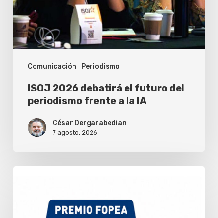
del
periodismo
frente
a
Comunicación
Periodismo
la
IA
ISOJ 2026 debatirá el futuro del
periodismo frente a la IA
César Dergarabedian
7 agosto, 2026
Fopea
abrió
la