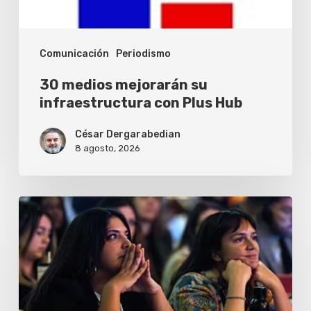
Hub
Comunicación
Periodismo
30 medios mejorarán su
infraestructura con Plus Hub
César Dergarabedian
8 agosto, 2026
ISOJ
2026
debatirá
el
futuro