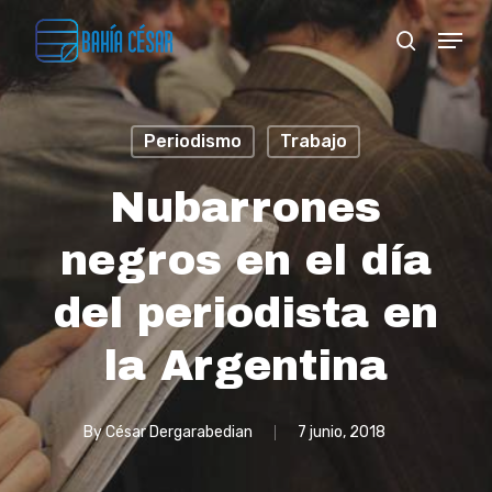
Skip
Menu
search
to
Close
main
Menu
content
Periodismo
Trabajo
Nubarrones
negros en el día
del periodista en
la Argentina
By
César Dergarabedian
7 junio, 2018