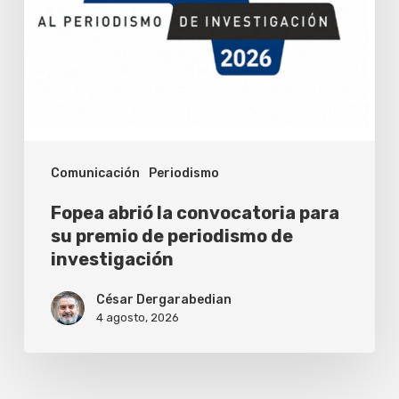
convocatoria
para
su
premio
de
periodismo
Comunicación
Periodismo
de
investigación
Fopea abrió la convocatoria para
su premio de periodismo de
investigación
César Dergarabedian
4 agosto, 2026