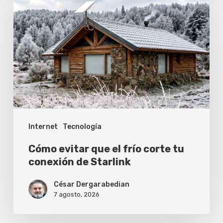
evitar
que
el
frío
corte
tu
conexión
de
Internet
Tecnología
Starlink
Cómo evitar que el frío corte tu
conexión de Starlink
César Dergarabedian
7 agosto, 2026