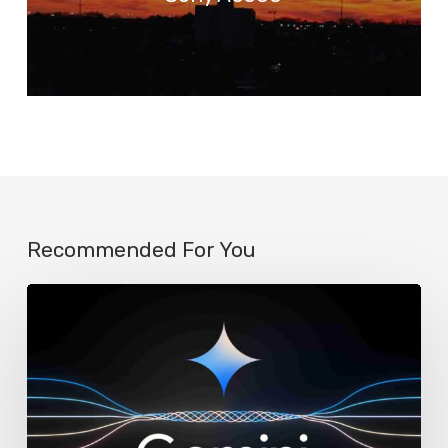
Recommended For You
Google
reemplaza
a
Assistant
por