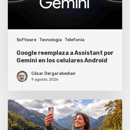
Gemini
en
los
celulares
Software
Tecnología
Telefonía
Android
Google reemplaza a Assistant por
Gemini en los celulares Android
César Dergarabedian
9 agosto, 2026
Los
celulares
que