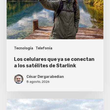
ya
se
conectan
a
los
satélites
Tecnología
Telefonía
de
Starlink
Los celulares que ya se conectan
a los satélites de Starlink
César Dergarabedian
8 agosto, 2026
Cómo