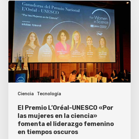
El
Premio
L’Oréal-
UNESCO
«Por
las
mujeres
en
la
Ciencia
Tecnología
ciencia»
fomenta
El Premio L’Oréal-UNESCO «Por
el
las mujeres en la ciencia»
fomenta el liderazgo femenino
liderazgo
en tiempos oscuros
femenino