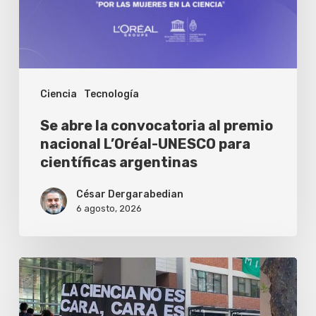
premio
nacional
L’Oréal-
UNESCO
Ciencia
Tecnología
para
científicas
Se abre la convocatoria al premio
argentinas
nacional L’Oréal-UNESCO para
científicas argentinas
César Dergarabedian
6 agosto, 2026
El
sistema
científico