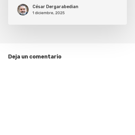
en
César Dergarabedian
1 diciembre, 2025
tiempos
oscuros
Deja un comentario