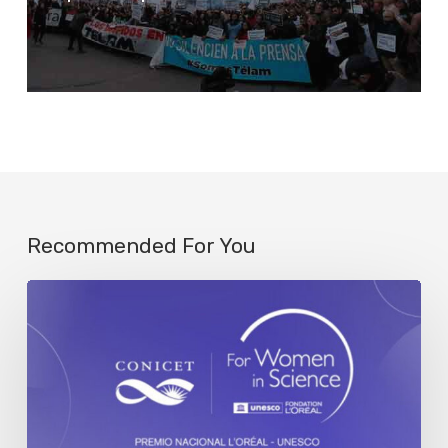
Recommended For You
Se
abre
la
convocatoria
al