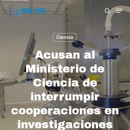
Skip
Menu
search
to
Close
main
Menu
content
Ciencia
Acusan al
Ministerio de
Ciencia de
interrumpir
cooperaciones en
investigaciones