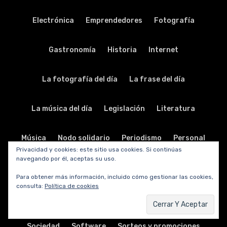
Electrónica
Emprendedores
Fotografía
Gastronomía
Historia
Internet
La fotografía del día
La frase del día
La música del día
Legislación
Literatura
Música
Nodo solidario
Periodismo
Personal
Privacidad y cookies: este sitio usa cookies. Si continúas
navegando por él, aceptas su uso.
Política
Publicidad
Relaciones públicas
Para obtener más información, incluido cómo gestionar las cookies,
consulta:
Política de cookies
Religión
Salud
Seguridad
Sin categoría
Sociedad
Software
Sorteos y promociones