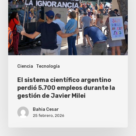
argentino
perdió
5.700
empleos
durante
la
Ciencia
Tecnología
gestión
de
El sistema científico argentino
Javier
perdió 5.700 empleos durante la
gestión de Javier Milei
Milei
Bahia Cesar
25 febrero, 2026