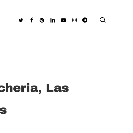
search
Twitter
Facebook
Pinterest
Linkedin
Youtube
Instagram
Telegram
cheria, Las
s