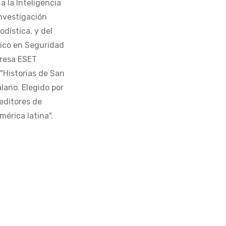
 la Inteligencia
Investigación
odística, y del
tico en Seguridad
presa ESET
 "Historias de San
alano. Elegido por
editores de
érica latina".