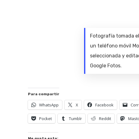
Fotografía tomada e
un teléfono móvil Mo
seleccionada y edit
Google Fotos.
Para compartir
WhatsApp
X
Facebook
Corr
Pocket
Tumblr
Reddit
Mast
Hit enter to search or ESC to close
Me gusta esto: