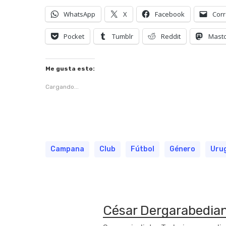
WhatsApp
X
Facebook
Corr
Pocket
Tumblr
Reddit
Mast
Me gusta esto:
Cargando...
Campana
Club
Fútbol
Género
Uru
César Dergarabedia