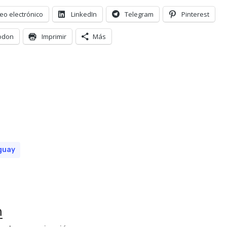
eo electrónico
LinkedIn
Telegram
Pinterest
odon
Imprimir
Más
guay
n