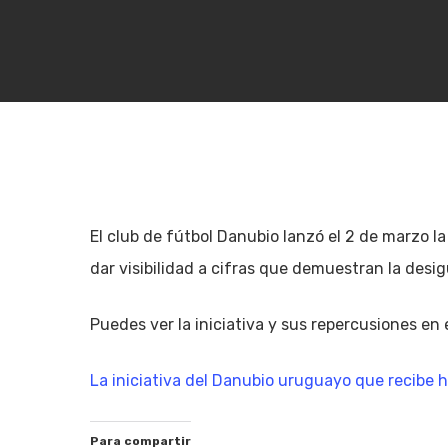
El club de fútbol Danubio lanzó el 2 de marzo 
dar visibilidad a cifras que demuestran la des
Puedes ver la iniciativa y sus repercusiones en e
La iniciativa del Danubio uruguayo que recibe 
Hit enter to search or ESC to close
Para compartir