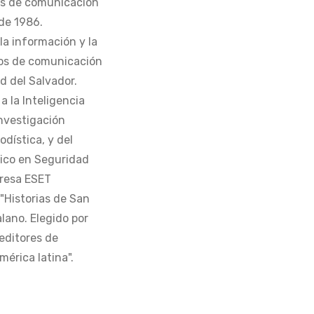
os de comunicación
de 1986.
la información y la
os de comunicación
d del Salvador.
 la Inteligencia
Investigación
odística, y del
tico en Seguridad
presa ESET
 "Historias de San
alano. Elegido por
editores de
érica latina".