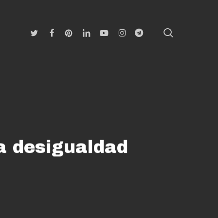
search
Twitter
Facebook
Pinterest
Linkedin
Youtube
Instagram
Telegram
a desigualdad