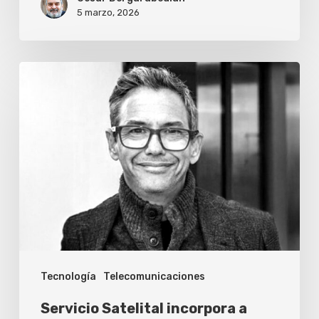
5 marzo, 2026
Servicio
Satelital
incorpora
a
Gustavo
Lucardi
como
socio
estratégico
Tecnología
Telecomunicaciones
Servicio Satelital incorpora a