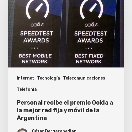
recibe
el
premio
Ookla
a
la
mejor
red
Internet
Tecnología
Telecomunicaciones
fija
y
Telefonía
móvil
Personal recibe el premio Ookla a
de
la mejor red fija y móvil de la
la
Argentina
Argentina
César Dergarabedian