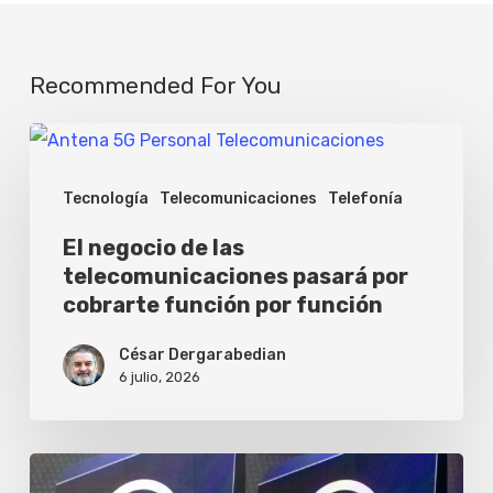
Recommended For You
El
negocio
Tecnología
Telecomunicaciones
Telefonía
de
las
El negocio de las
telecomunicaciones pasará por
telecomunicaciones
cobrarte función por función
pasará
por
César Dergarabedian
6 julio, 2026
cobrarte
función
por
Personal
función