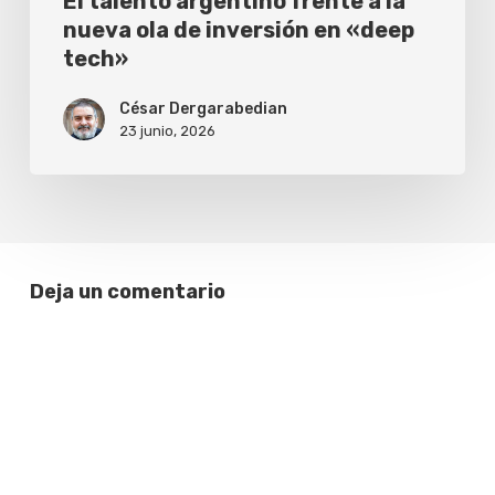
El talento argentino frente a la
«deep
nueva ola de inversión en «deep
tech»
tech»
César Dergarabedian
23 junio, 2026
Deja un comentario