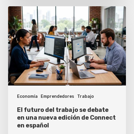
El
futuro
del
trabajo
se
debate
en
una
nueva
Economía
Emprendedores
Trabajo
edición
de
El futuro del trabajo se debate
Connect
en una nueva edición de Connect
en español
en