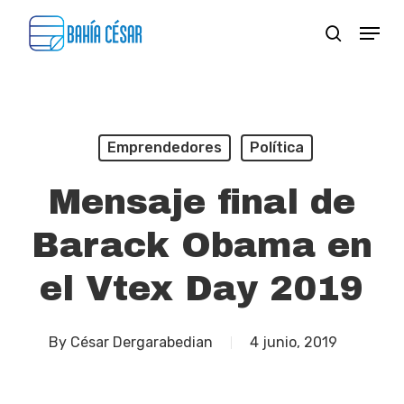
Skip
Menu
search
to
Close
main
Menu
content
Emprendedores
Política
Mensaje final de
Barack Obama en
el Vtex Day 2019
By
César Dergarabedian
4 junio, 2019