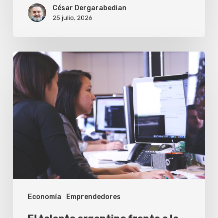
español
César Dergarabedian
25 julio, 2026
El
talento
argentino
frente
a
la
nueva
ola
de
Economía
Emprendedores
inversión
en