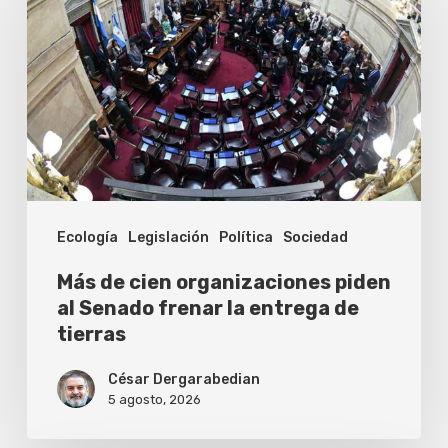
cien
organizaciones
piden
al
Senado
frenar
la
Ecología
Legislación
Política
Sociedad
entrega
de
Más de cien organizaciones piden
tierras
al Senado frenar la entrega de
tierras
César Dergarabedian
5 agosto, 2026