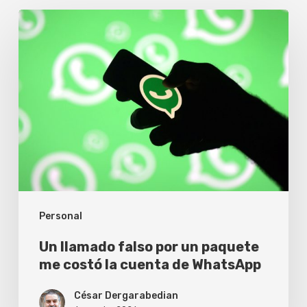
Un
llamado
falso
por
un
paquete
me
costó
la
Personal
cuenta
de
Un llamado falso por un paquete
WhatsApp
me costó la cuenta de WhatsApp
César Dergarabedian