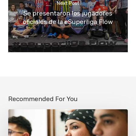
Next Post
Se presentaron los jugadores
oficiales de la eSuperliga Flow
Recommended For You
Scania
abre
una