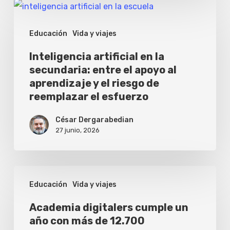
Inteligencia
artificial
Educación
Vida y viajes
en
la
Inteligencia artificial en la
secundaria: entre el apoyo al
secundaria:
aprendizaje y el riesgo de
entre
reemplazar el esfuerzo
el
César Dergarabedian
apoyo
27 junio, 2026
al
aprendizaje
y
Academia
Educación
Vida y viajes
el
digitalers
riesgo
cumple
Academia digitalers cumple un
de
año con más de 12.700
un