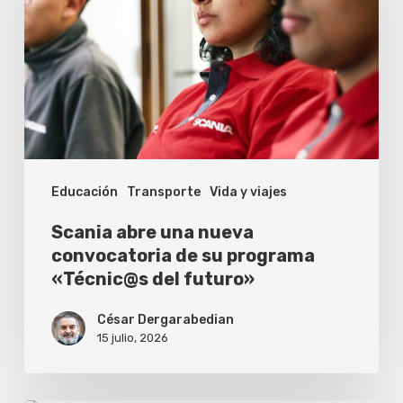
nueva
convocatoria
de
su
programa
«Técnic@s
Educación
Transporte
Vida y viajes
del
futuro»
Scania abre una nueva
convocatoria de su programa
«Técnic@s del futuro»
César Dergarabedian
15 julio, 2026