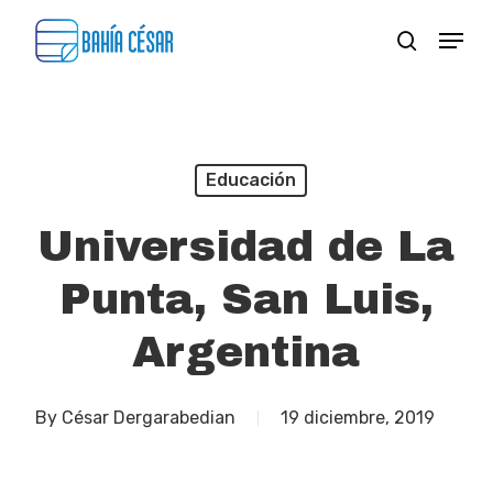
Skip
Menu
search
to
Close
main
Menu
content
Educación
Universidad de La
Punta, San Luis,
Argentina
By
César Dergarabedian
19 diciembre, 2019