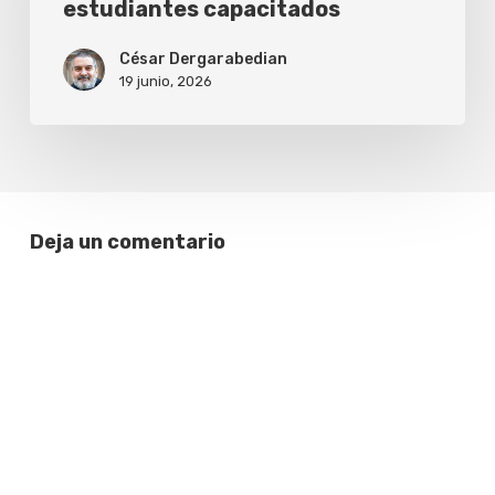
estudiantes capacitados
reemplazar
año
el
con
César Dergarabedian
esfuerzo
19 junio, 2026
más
de
12.700
estudiantes
capacitados
Deja un comentario