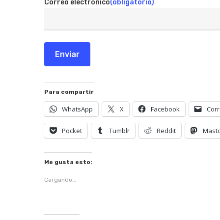
Correo electrónico
(obligatorio)
Enviar
Para compartir
WhatsApp
X
Facebook
Corr
Pocket
Tumblr
Reddit
Mast
Me gusta esto:
Cargando...