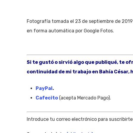
Fotografía tomada el 23 de septiembre de 2019 
en forma automática por Google Fotos.
Si te gustó o sirvió algo que publiqué, te o
continuidad de mi trabajo en Bahía César, h
PayPal
.
Cafecito
(acepta Mercado Pago).
Hit enter to search or ESC to close
Introduce tu correo electrónico para suscribirte