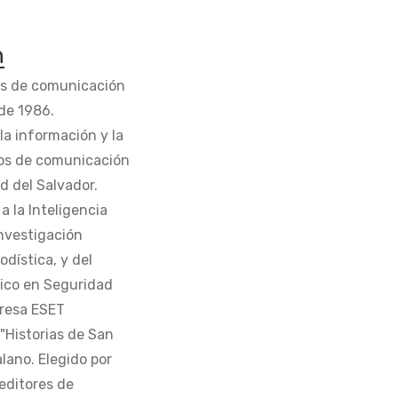
n
os de comunicación
de 1986.
la información y la
os de comunicación
d del Salvador.
 la Inteligencia
Investigación
odística, y del
tico en Seguridad
presa ESET
 "Historias de San
alano. Elegido por
editores de