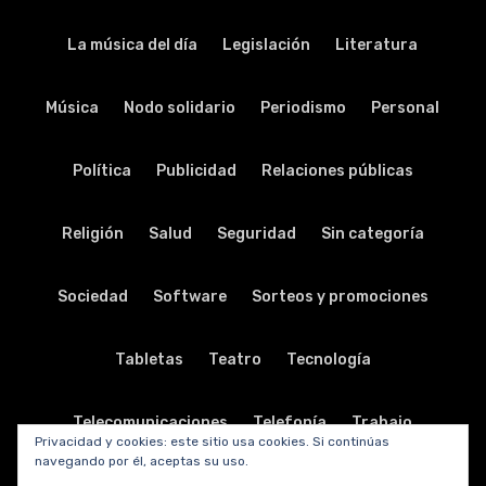
La música del día
Legislación
Literatura
Música
Nodo solidario
Periodismo
Personal
Política
Publicidad
Relaciones públicas
Religión
Salud
Seguridad
Sin categoría
Sociedad
Software
Sorteos y promociones
Tabletas
Teatro
Tecnología
Telecomunicaciones
Telefonía
Trabajo
Privacidad y cookies: este sitio usa cookies. Si continúas
navegando por él, aceptas su uso.
Transporte
Turismo
TV y radio
Vida y viajes