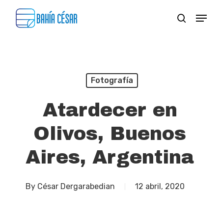
Skip
Menu
search
to
Close
main
Menu
content
Fotografía
Atardecer en
Olivos, Buenos
Aires, Argentina
By
César Dergarabedian
12 abril, 2020