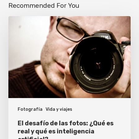
Recommended For You
El
desafío
de
las
fotos:
¿Qué
es
real
y
Fotografía
Vida y viajes
qué
es
El desafío de las fotos: ¿Qué es
inteligencia
real y qué es inteligencia