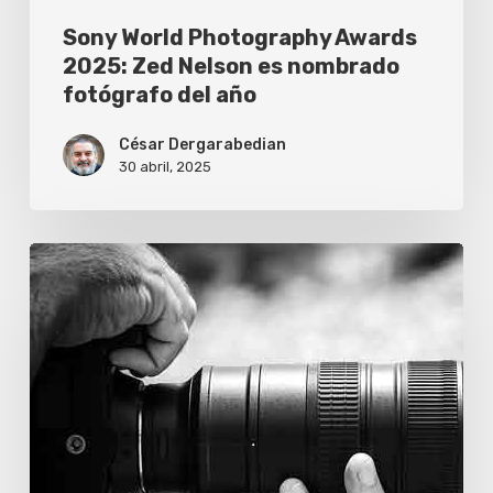
del
Sony World Photography Awards
año
2025: Zed Nelson es nombrado
fotógrafo del año
César Dergarabedian
30 abril, 2025
Muestra
fotográfica
acerca
de
la
Mar
del