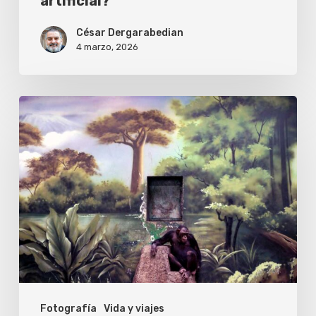
artificial?
artificial?
César Dergarabedian
4 marzo, 2026
Sony
World
Photography
Awards
2025:
Zed
Nelson
es
nombrado
Fotografía
Vida y viajes
fotógrafo