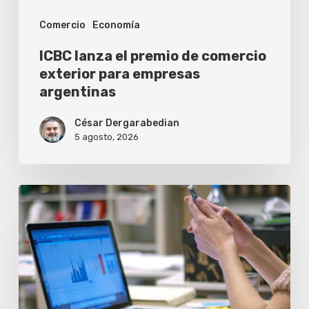
empresas
Comercio
Economía
argentinas
ICBC lanza el premio de comercio
exterior para empresas
argentinas
César Dergarabedian
5 agosto, 2026
Una
inteligencia
artificial
arma
pymes
argentinas