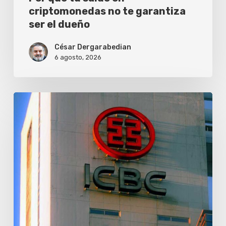
dueño
criptomonedas no te garantiza
ser el dueño
César Dergarabedian
6 agosto, 2026
ICBC
lanza
el
premio
de
comercio
exterior
para