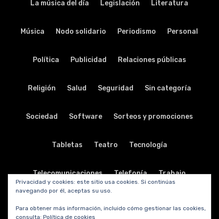
La música del día
Legislación
Literatura
Música
Nodo solidario
Periodismo
Personal
Política
Publicidad
Relaciones públicas
Religión
Salud
Seguridad
Sin categoría
Sociedad
Software
Sorteos y promociones
Tabletas
Teatro
Tecnología
Telecomunicaciones
Telefonía
Trabajo
Privacidad y cookies: este sitio usa cookies. Si continúas
navegando por él, aceptas su uso.
Transporte
Turismo
TV y radio
Vida y viajes
Para obtener más información, incluido cómo gestionar las cookies,
consulta:
Política de cookies