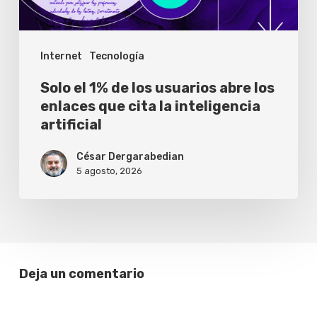
los
enlaces
Internet
Tecnología
que
cita
Solo el 1% de los usuarios abre los
la
enlaces que cita la inteligencia
artificial
inteligencia
artificial
César Dergarabedian
5 agosto, 2026
Deja un comentario