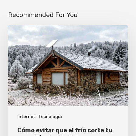
Recommended For You
Cómo
evitar
que
el
frío
corte
tu
conexión
de
Internet
Tecnología
Starlink
Cómo evitar que el frío corte tu