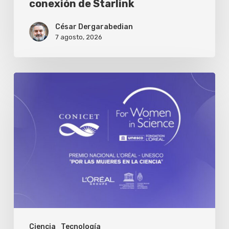
conexión de Starlink
César Dergarabedian
7 agosto, 2026
Se
abre
la
convocatoria
al
premio
nacional
L’Oréal-
UNESCO
Ciencia
Tecnología
para