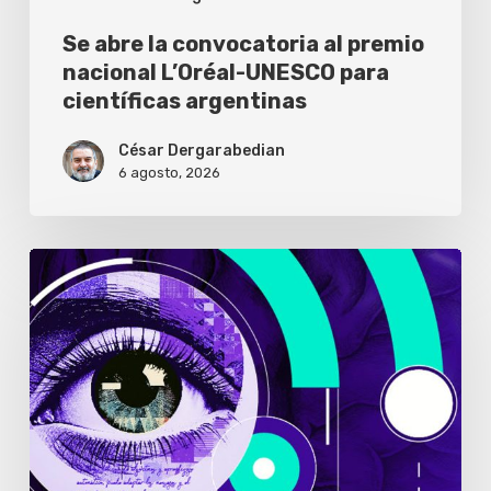
científicas
Se abre la convocatoria al premio
argentinas
nacional L’Oréal-UNESCO para
científicas argentinas
César Dergarabedian
6 agosto, 2026
Solo
el
1%
de
los
usuarios
abre