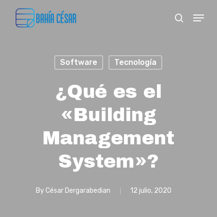
Skip
Menu
search
to
Close
main
Menu
content
Software
Tecnología
¿Qué es el
«Building
Management
System»?
By
César Dergarabedian
12 julio, 2020