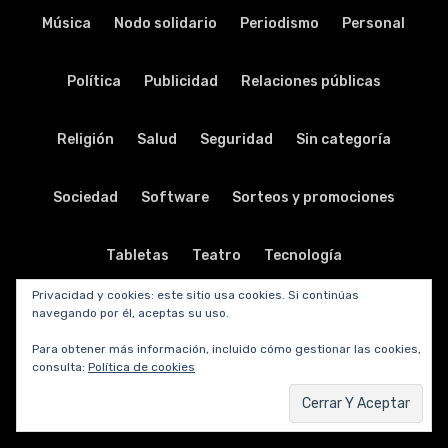
Música
Nodo solidario
Periodismo
Personal
Política
Publicidad
Relaciones públicas
Religión
Salud
Seguridad
Sin categoría
Sociedad
Software
Sorteos y promociones
Tabletas
Teatro
Tecnología
Privacidad y cookies: este sitio usa cookies. Si continúas
Telecomunicaciones
Telefonía
Trabajo
navegando por él, aceptas su uso.
Para obtener más información, incluido cómo gestionar las cookies,
consulta:
Política de cookies
Transporte
Turismo
TV y radio
Vida y viajes