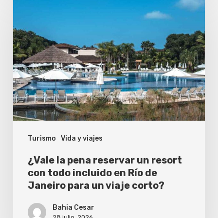
la
pena
reservar
un
resort
con
todo
incluido
Turismo
Vida y viajes
en
Río
¿Vale la pena reservar un resort
de
con todo incluido en Río de
Janeiro para un viaje corto?
Janeiro
para
Bahia Cesar
un
28 julio, 2026