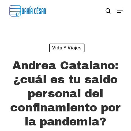
Skip
Menu
search
to
Close
main
Menu
content
Vida Y Viajes
Andrea Catalano:
¿cuál es tu saldo
personal del
confinamiento por
la pandemia?