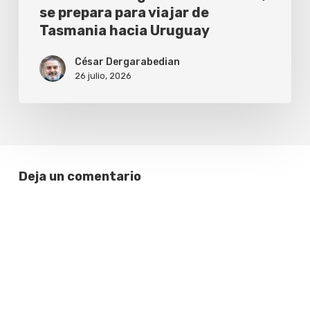
se prepara para viajar de
para
Tasmania hacia Uruguay
viajar
de
César Dergarabedian
26 julio, 2026
Tasmania
hacia
Uruguay
Deja un comentario