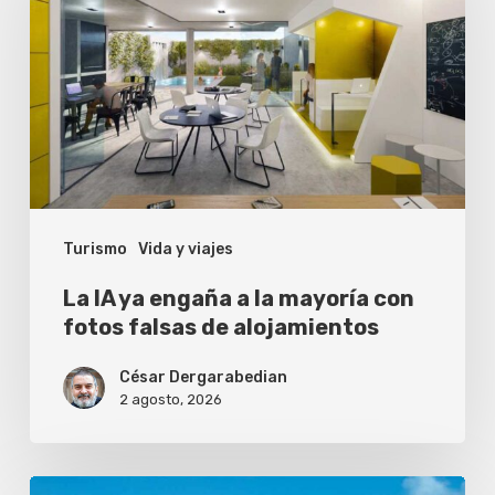
ya
engaña
a
la
mayoría
con
fotos
Turismo
Vida y viajes
falsas
de
La IA ya engaña a la mayoría con
alojamientos
fotos falsas de alojamientos
César Dergarabedian
2 agosto, 2026
¿Vale