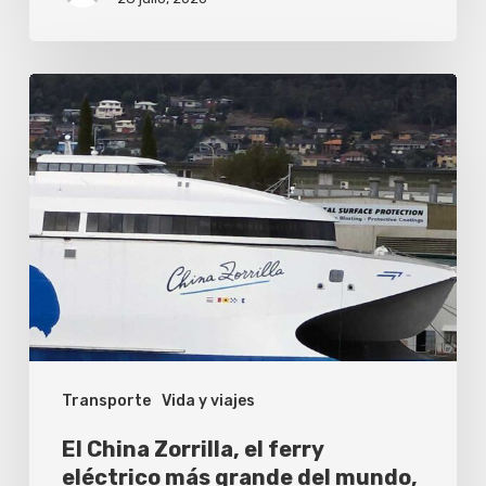
viaje
corto?
El
China
Zorrilla,
el
ferry
eléctrico
más
grande
del
Transporte
Vida y viajes
mundo,
se
El China Zorrilla, el ferry
prepara
eléctrico más grande del mundo,