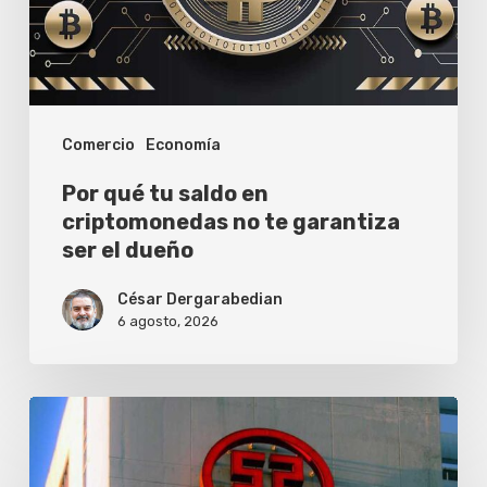
criptomonedas
no
te
garantiza
Comercio
Economía
ser
el
Por qué tu saldo en
dueño
criptomonedas no te garantiza
ser el dueño
César Dergarabedian
6 agosto, 2026
ICBC
lanza
el