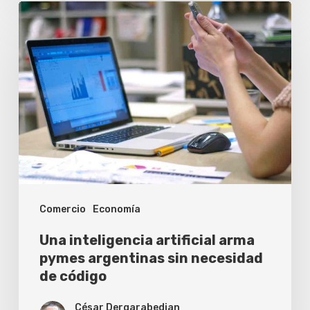
Una
inteligencia
artificial
arma
pymes
argentinas
sin
necesidad
de
Comercio
Economía
código
Una inteligencia artificial arma
pymes argentinas sin necesidad
de código
César Dergarabedian