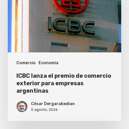
premio
de
comercio
exterior
para
empresas
Comercio
Economía
argentinas
ICBC lanza el premio de comercio
exterior para empresas
argentinas
César Dergarabedian
5 agosto, 2026