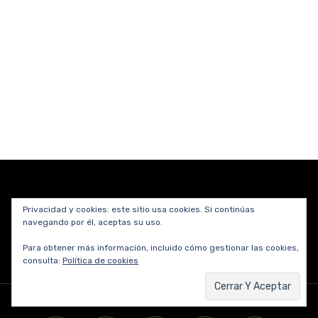
Privacidad y cookies: este sitio usa cookies. Si continúas
Copyright © 2012-2026 César Dergarabedian.
navegando por él, aceptas su uso.
Desarrollado por
Cake Division
Para obtener más información, incluido cómo gestionar las cookies,
consulta:
Política de cookies