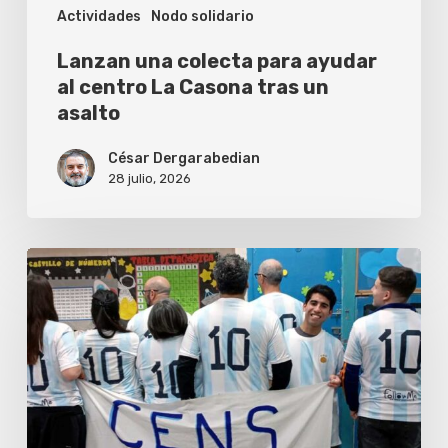
Actividades
Nodo solidario
tras
un
Lanzan una colecta para ayudar
asalto
al centro La Casona tras un
asalto
César Dergarabedian
28 julio, 2026
Follow
Me
donó
más
de
1.700