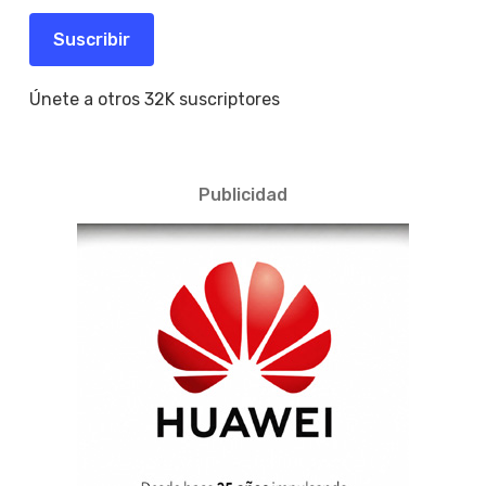
correo
electrónico
Suscribir
Únete a otros 32K suscriptores
Publicidad