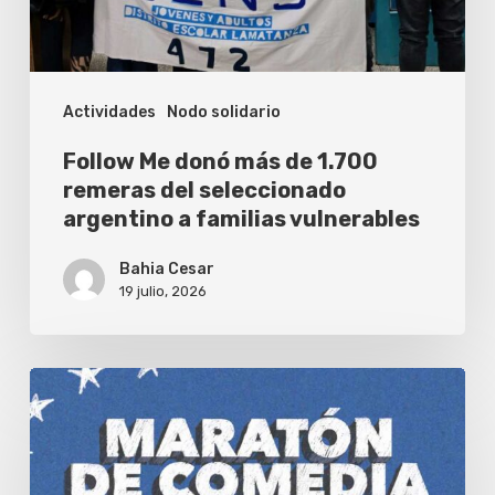
remeras
del
seleccionado
Actividades
Nodo solidario
argentino
a
Follow Me donó más de 1.700
familias
remeras del seleccionado
argentino a familias vulnerables
vulnerables
Bahia Cesar
19 julio, 2026
Teatro
solidario
en
Buenos