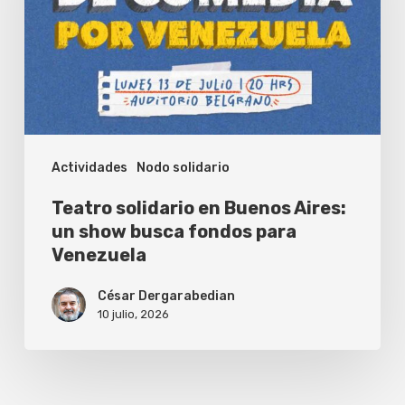
Aires:
un
show
busca
fondos
Actividades
Nodo solidario
para
Venezuela
Teatro solidario en Buenos Aires:
un show busca fondos para
Venezuela
César Dergarabedian
10 julio, 2026