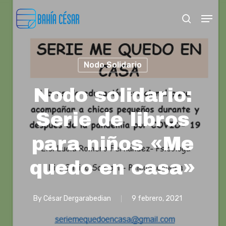
Skip
Menu
search
to
Close
main
Menu
content
Nodo Solidario
Nodo solidario:
Serie de libros
para niños «Me
quedo en casa»
By
César Dergarabedian
9 febrero, 2021