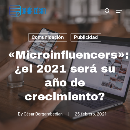
Skip
Menu
search
to
Close
main
Menu
content
Comunicación
Publicidad
«Microinfluencers»:
¿el 2021 será su
año de
crecimiento?
By
César Dergarabedian
25 febrero, 2021