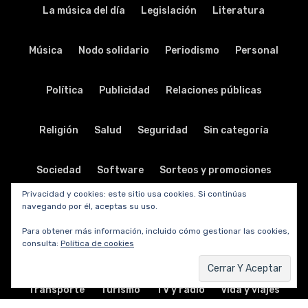
La música del día
Legislación
Literatura
Música
Nodo solidario
Periodismo
Personal
Política
Publicidad
Relaciones públicas
Religión
Salud
Seguridad
Sin categoría
Sociedad
Software
Sorteos y promociones
Privacidad y cookies: este sitio usa cookies. Si continúas
navegando por él, aceptas su uso.
Tabletas
Teatro
Tecnología
Para obtener más información, incluido cómo gestionar las cookies,
consulta:
Política de cookies
Telecomunicaciones
Telefonía
Trabajo
Transporte
Turismo
TV y radio
Vida y viajes