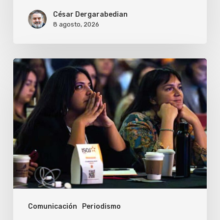
César Dergarabedian
8 agosto, 2026
ISOJ
2026
debatirá
el
futuro
del
periodismo
frente
a
Comunicación
Periodismo
la