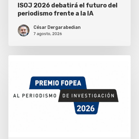
IA
ISOJ 2026 debatirá el futuro del
periodismo frente a la IA
César Dergarabedian
7 agosto, 2026
Fopea
abrió
la
convocatoria
para
su
premio
de