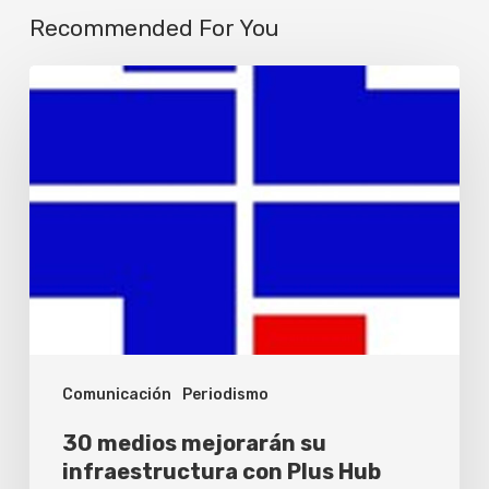
Recommended For You
30
medios
mejorarán
su
infraestructura
con
Plus
Hub
Comunicación
Periodismo
30 medios mejorarán su
infraestructura con Plus Hub