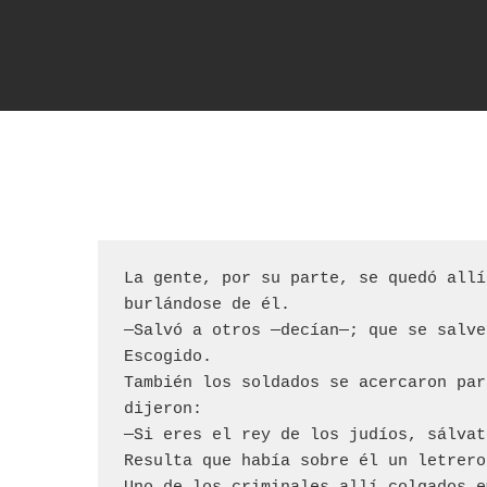
La gente, por su parte, se quedó allí
burlándose de él.

—Salvó a otros —decían—; que se salve
Escogido.

También los soldados se acercaron par
dijeron:

Hit enter to search or ESC to close
—Si eres el rey de los judíos, sálvat
Resulta que había sobre él un letrero