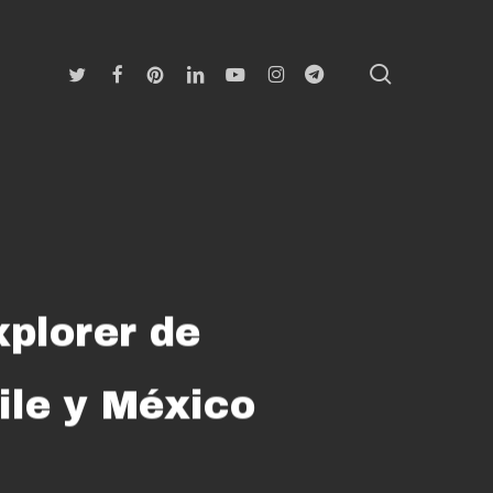
search
Twitter
Facebook
Pinterest
Linkedin
Youtube
Instagram
Telegram
plorer de
ile y México