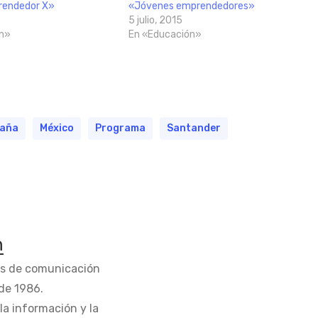
rendedor X»
«Jóvenes emprendedores»
5 julio, 2015
n»
En «Educación»
aña
México
Programa
Santander
n
os de comunicación
de 1986.
la información y la