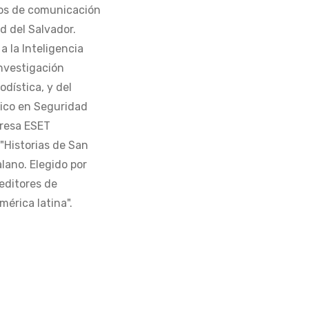
os de comunicación
d del Salvador.
 la Inteligencia
Investigación
odística, y del
tico en Seguridad
presa ESET
 "Historias de San
alano. Elegido por
editores de
érica latina".