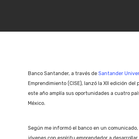
Banco Santander, a través de
Santander Unive
Emprendimiento (CISE), lanzó la XII edición del
este año amplía sus oportunidades a cuatro paíse
México.
Hit enter to search or ESC to close
Según me informó el banco en un comunicado, 
jóvenes con espíritu emprendedor a desarrollar 