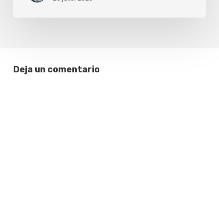
Tasmania
hacia
Uruguay
Deja un comentario