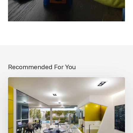
Recommended For You
La
IA
ya
engaña
a
la