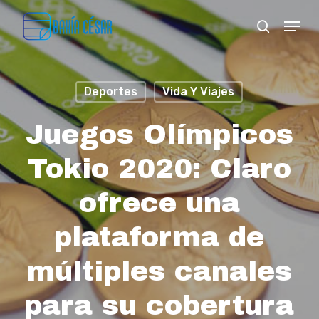
Skip
Menu
search
to
Close
main
Menu
content
Deportes
Vida Y Viajes
Juegos Olímpicos
Tokio 2020: Claro
ofrece una
plataforma de
múltiples canales
para su cobertura