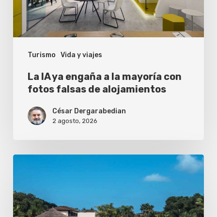
mayoría
con
fotos
Turismo
Vida y viajes
falsas
de
La IA ya engaña a la mayoría con
alojamientos
fotos falsas de alojamientos
César Dergarabedian
2 agosto, 2026
¿Vale
la
pena
reservar