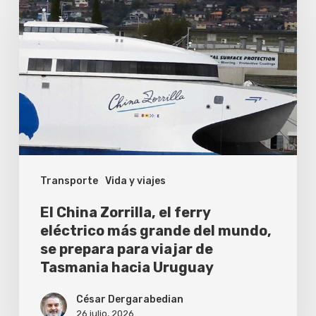
China
Zorrilla,
el
ferry
eléctrico
más
grande
del
Transporte
Vida y viajes
mundo,
se
El China Zorrilla, el ferry
prepara
eléctrico más grande del mundo,
se prepara para viajar de
para
Tasmania hacia Uruguay
viajar
de
César Dergarabedian
26 julio, 2026