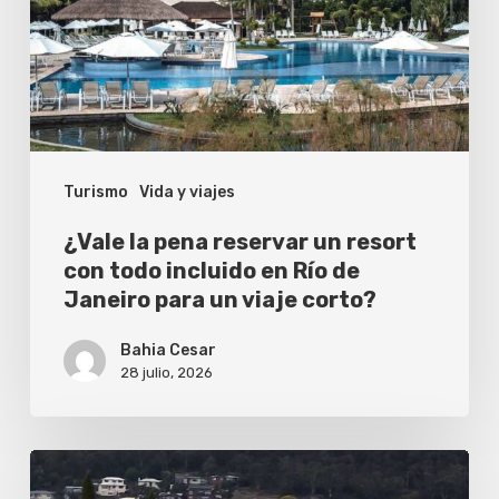
un
resort
con
todo
incluido
Turismo
Vida y viajes
en
Río
¿Vale la pena reservar un resort
de
con todo incluido en Río de
Janeiro para un viaje corto?
Janeiro
para
Bahia Cesar
un
28 julio, 2026
viaje
corto?
El