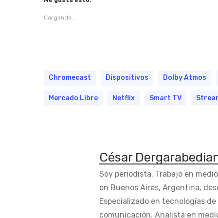
Me gusta esto:
Cargando...
Chromecast
Dispositivos
Dolby Atmos
Mercado Libre
Netflix
Smart TV
Strea
César Dergarabedia
Soy periodista. Trabajo en medi
en Buenos Aires, Argentina, des
Especializado en tecnologías de 
comunicación. Analista en medi