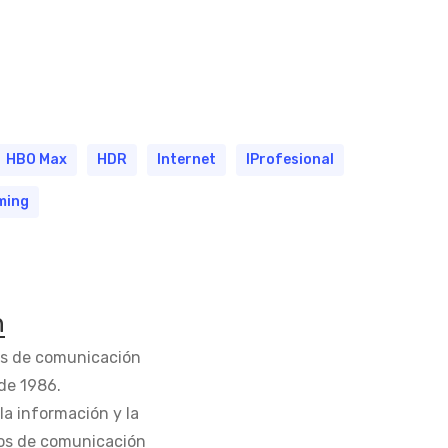
HBO Max
HDR
Internet
IProfesional
ming
n
os de comunicación
de 1986.
la información y la
os de comunicación