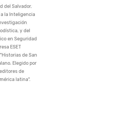
d del Salvador.
 la Inteligencia
Investigación
odística, y del
tico en Seguridad
presa ESET
 "Historias de San
alano. Elegido por
editores de
érica latina".