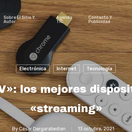
Sobre El Sitio Y
Agenda
Contacto Y
Autor
TIC
Publicidad
Electrónica
Internet
Tecnología
»: los mejores disposi
«streaming»
By
César Dergarabedian
13 octubre, 2021