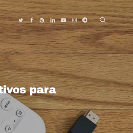
search
Twitter
Facebook
Pinterest
Linkedin
Youtube
Instagram
Telegram
tivos para