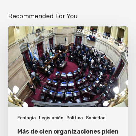
Recommended For You
Más
de
cien
organizaciones
piden
al
Senado
frenar
la
Ecología
Legislación
Política
Sociedad
entrega
de
Más de cien organizaciones piden