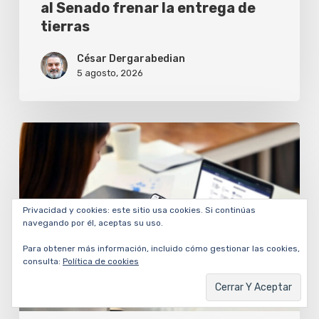
tierras
al Senado frenar la entrega de
tierras
César Dergarabedian
5 agosto, 2026
Cómo
conseguir
la
firma
Privacidad y cookies: este sitio usa cookies. Si continúas
digital
navegando por él, aceptas su uso.
gratis
Para obtener más información, incluido cómo gestionar las cookies,
consulta:
Política de cookies
desde
el
celular