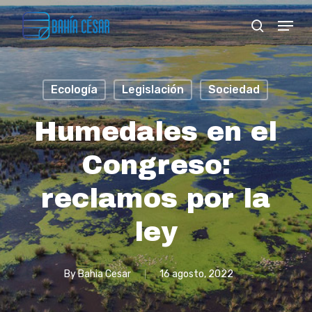
Skip
Menu
search
to
Close
main
Menu
content
Ecología
Legislación
Sociedad
Humedales en el
Congreso:
reclamos por la
ley
By
Bahia Cesar
16 agosto, 2022