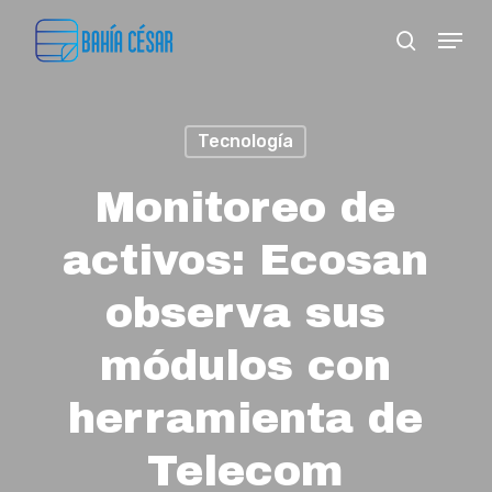
Skip
Menu
search
to
Close
main
Menu
content
Tecnología
Monitoreo de
activos: Ecosan
observa sus
módulos con
herramienta de
Telecom