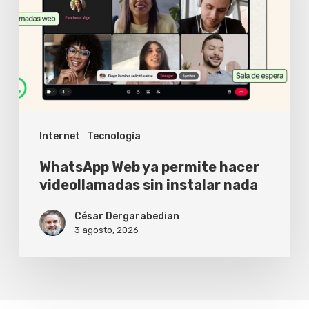
permite
hacer
videollamadas
sin
instalar
nada
Internet
Tecnología
WhatsApp Web ya permite hacer
videollamadas sin instalar nada
César Dergarabedian
3 agosto, 2026