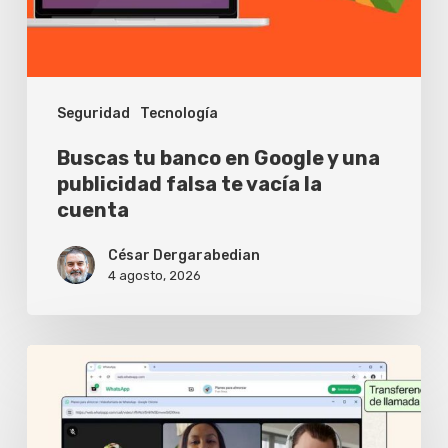
una
publicidad
falsa
Seguridad
Tecnología
te
vacía
Buscas tu banco en Google y una
la
publicidad falsa te vacía la
cuenta
cuenta
César Dergarabedian
4 agosto, 2026
WhatsApp
Web
ya