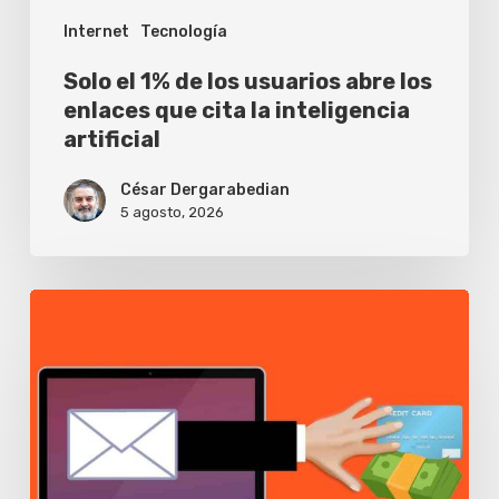
Internet
Tecnología
que
cita
Solo el 1% de los usuarios abre los
la
enlaces que cita la inteligencia
artificial
inteligencia
artificial
César Dergarabedian
5 agosto, 2026
Buscas
tu
banco
en
Google
y