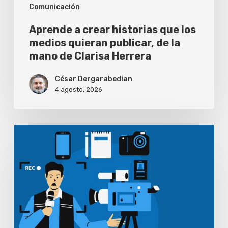
Comunicación
de
la
Aprende a crear historias que los
mano
medios quieran publicar, de la
mano de Clarisa Herrera
de
Clarisa
César Dergarabedian
Herrera
4 agosto, 2026
Periodistas
pierden
habilidades
de
investigación
por