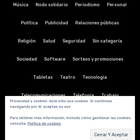
Música
Nodo solidario
Periodismo
Personal
Política
Publicidad
Relaciones públicas
Religión
Salud
Seguridad
Sin categoría
Sociedad
Software
Sorteos y promociones
Tabletas
Teatro
Tecnología
Telecomunicaciones
Telefonía
Trabajo
Privacidad y cookies: este sitio usa cookies. Si continúas
navegando por él, aceptas su uso.
Transporte
Turismo
TV y radio
Vida y viajes
Para obtener más información, incluido cómo gestionar las cookies,
consulta:
Política de cookies