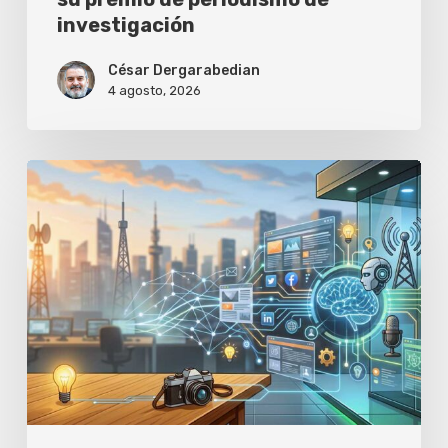
investigación
César Dergarabedian
4 agosto, 2026
Aprende
a
crear
historias
que
los
medios
quieran
publicar,