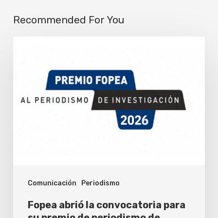
Recommended For You
Fopea
abrió
la
convocatoria
para
su
premio
de
periodismo
Comunicación
Periodismo
de
investigación
Fopea abrió la convocatoria para
su premio de periodismo de