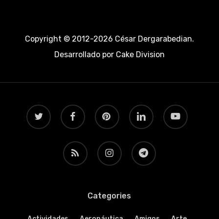
Copyright © 2012-2026 César Dergarabedian.
Desarrollado por
Cake Division
twitter
facebook
pinterest
linkedin
youtube
RSS
instagram
telegram
Categories
Actividades
Aeronáutica
Amigos
Arte