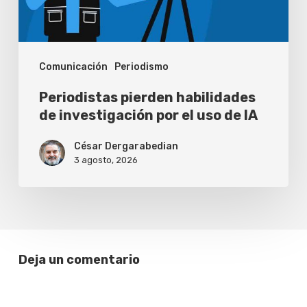
el
uso
de
Comunicación
Periodismo
IA
Periodistas pierden habilidades
de investigación por el uso de IA
César Dergarabedian
3 agosto, 2026
Deja un comentario