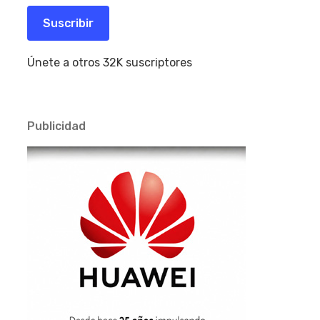
correo
electrónico
Suscribir
Únete a otros 32K suscriptores
Publicidad