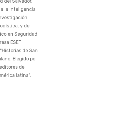
d del Salvador.
 la Inteligencia
Investigación
odística, y del
tico en Seguridad
presa ESET
 "Historias de San
alano. Elegido por
editores de
érica latina".