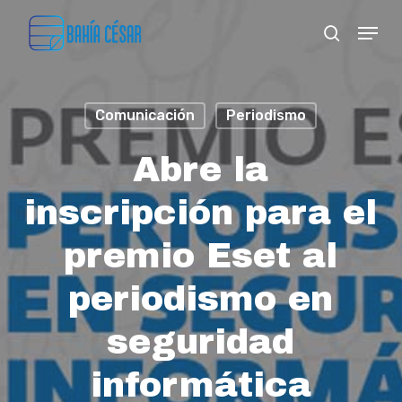
Skip
Menu
search
to
Close
main
Menu
content
Comunicación
Periodismo
Abre la
inscripción para el
premio Eset al
periodismo en
seguridad
informática