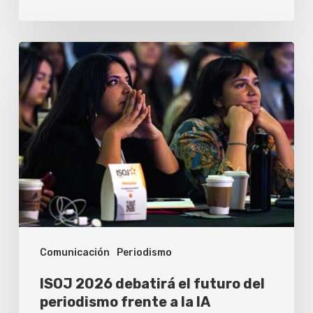
ISOJ
2026
debatirá
el
futuro
del
periodismo
frente
a
Comunicación
Periodismo
la
IA
ISOJ 2026 debatirá el futuro del
periodismo frente a la IA