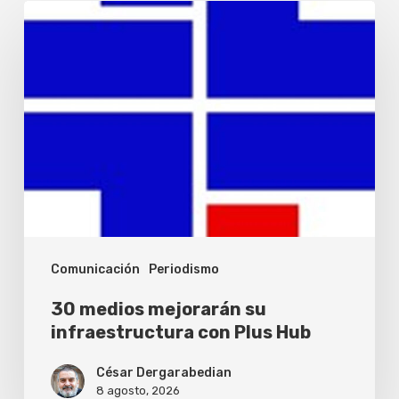
30
medios
mejorarán
su
infraestructura
con
Plus
Hub
Comunicación
Periodismo
30 medios mejorarán su
infraestructura con Plus Hub
César Dergarabedian
8 agosto, 2026