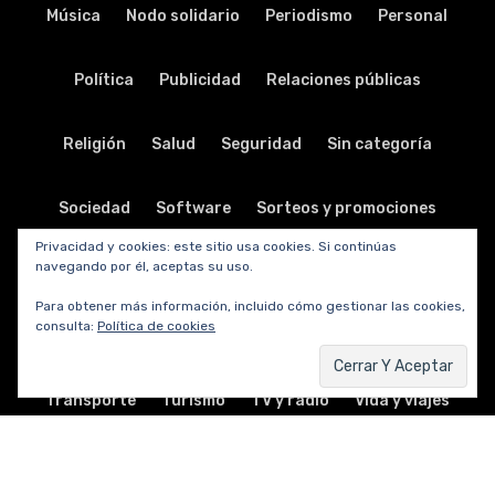
Música
Nodo solidario
Periodismo
Personal
Política
Publicidad
Relaciones públicas
Religión
Salud
Seguridad
Sin categoría
Sociedad
Software
Sorteos y promociones
Privacidad y cookies: este sitio usa cookies. Si continúas
navegando por él, aceptas su uso.
Tabletas
Teatro
Tecnología
Para obtener más información, incluido cómo gestionar las cookies,
consulta:
Política de cookies
Telecomunicaciones
Telefonía
Trabajo
Transporte
Turismo
TV y radio
Vida y viajes