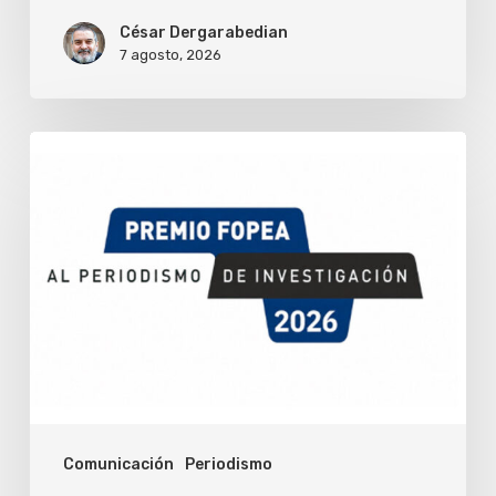
César Dergarabedian
7 agosto, 2026
Fopea
abrió
la
convocatoria
para
su
premio
de
periodismo
Comunicación
Periodismo
de