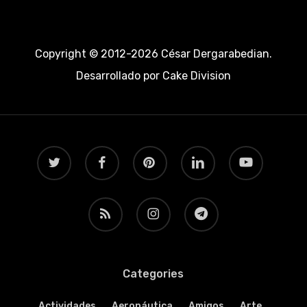
Copyright © 2012-2026 César Dergarabedian.
Desarrollado por
Cake Division
twitter
facebook
pinterest
linkedin
youtube
RSS
instagram
telegram
Categories
Actividades
Aeronáutica
Amigos
Arte