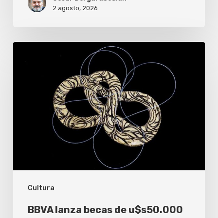
2 agosto, 2026
BBVA
lanza
becas
de
u$s50.000
para
investigadores
y
artistas
Cultura
BBVA lanza becas de u$s50.000