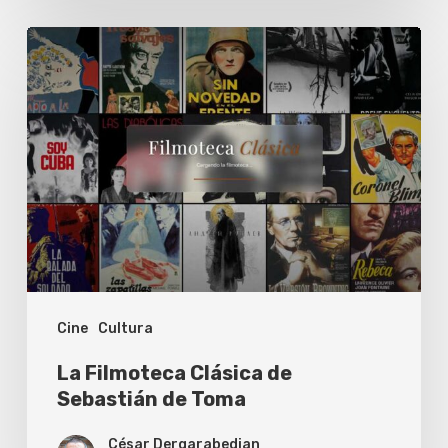
La
Filmoteca
Clásica
de
Sebastián
de
Toma
Cine
Cultura
La Filmoteca Clásica de
Sebastián de Toma
César Dergarabedian