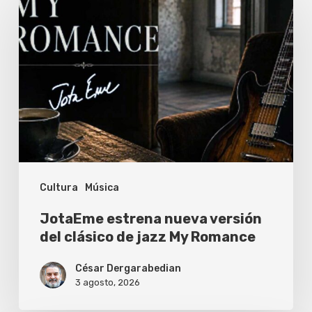
estrena
nueva
versión
del
clásico
de
jazz
My
Cultura
Música
Romance
JotaEme estrena nueva versión
del clásico de jazz My Romance
César Dergarabedian
3 agosto, 2026