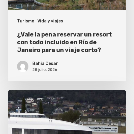
todo
incluido
Turismo
Vida y viajes
en
Río
¿Vale la pena reservar un resort
de
con todo incluido en Río de
Janeiro para un viaje corto?
Janeiro
para
Bahia Cesar
un
28 julio, 2026
viaje
corto?
El
China
Zorrilla,
el
ferry