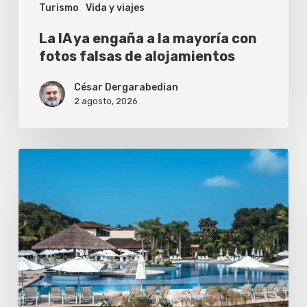
Turismo
Vida y viajes
falsas
de
La IA ya engaña a la mayoría con
alojamientos
fotos falsas de alojamientos
César Dergarabedian
2 agosto, 2026
¿Vale
la
pena
reservar
un
resort
con