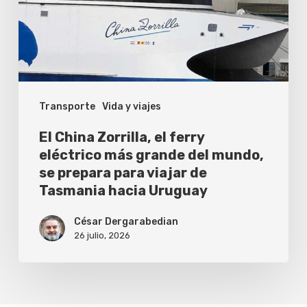
eléctrico
más
grande
del
Transporte
Vida y viajes
mundo,
se
El China Zorrilla, el ferry
prepara
eléctrico más grande del mundo,
se prepara para viajar de
para
Tasmania hacia Uruguay
viajar
de
César Dergarabedian
26 julio, 2026
Tasmania
hacia
Uruguay