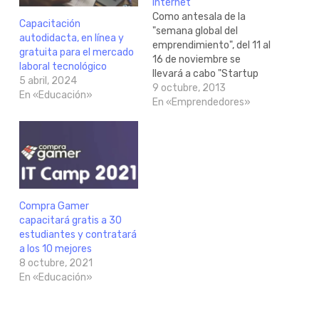
Internet
Como antesala de la
Capacitación
"semana global del
autodidacta, en línea y
emprendimiento", del 11 al
gratuita para el mercado
16 de noviembre se
laboral tecnológico
llevará a cabo "Startup
5 abril, 2024
Camp Latam", un
9 octubre, 2013
En «Educación»
programa de
En «Emprendedores»
conferencias y
"workshops" en línea que
conecta emprendedores
de América latina. El
programa, que ofrece 60
horas de capacitación, es
una oportunidad de
Compra Gamer
aprendizaje y
capacitará gratis a 30
perfeccionamiento…
estudiantes y contratará
a los 10 mejores
8 octubre, 2021
En «Educación»