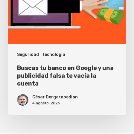
Google
y
una
publicidad
falsa
Seguridad
Tecnología
te
vacía
Buscas tu banco en Google y una
la
publicidad falsa te vacía la
cuenta
cuenta
César Dergarabedian
4 agosto, 2026