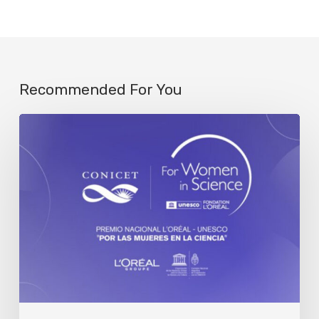
Recommended For You
Se
abre
la
convocatoria
al
premio
nacional
L’Oréal-
UNESCO