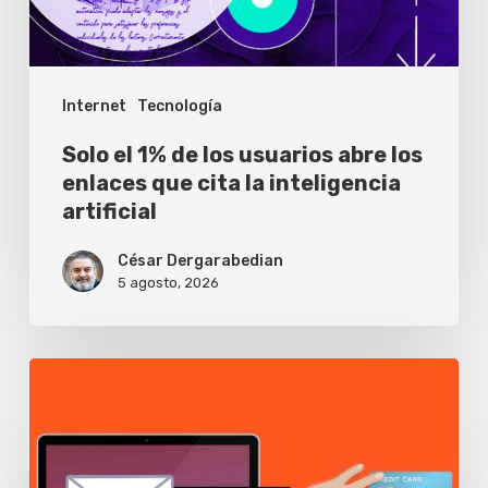
abre
los
enlaces
Internet
Tecnología
que
cita
Solo el 1% de los usuarios abre los
la
enlaces que cita la inteligencia
artificial
inteligencia
artificial
César Dergarabedian
5 agosto, 2026
Buscas
tu
banco
en