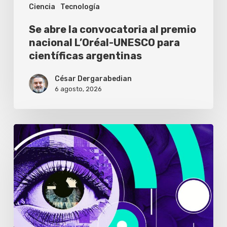
Ciencia
Tecnología
para
científicas
Se abre la convocatoria al premio
argentinas
nacional L’Oréal-UNESCO para
científicas argentinas
César Dergarabedian
6 agosto, 2026
Solo
el
1%
de
los
usuarios