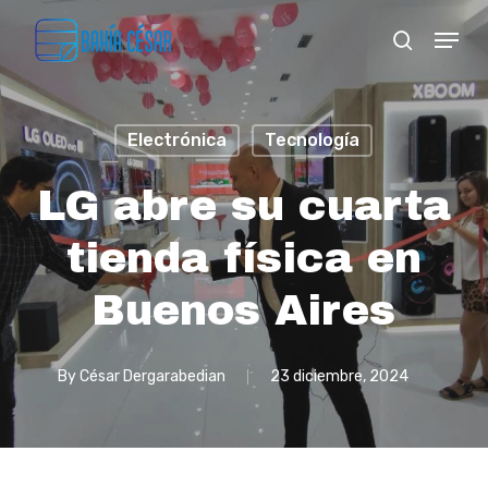
Skip
Menu
search
to
Close
main
Menu
content
Electrónica
Tecnología
LG abre su cuarta
tienda física en
Buenos Aires
By
César Dergarabedian
23 diciembre, 2024