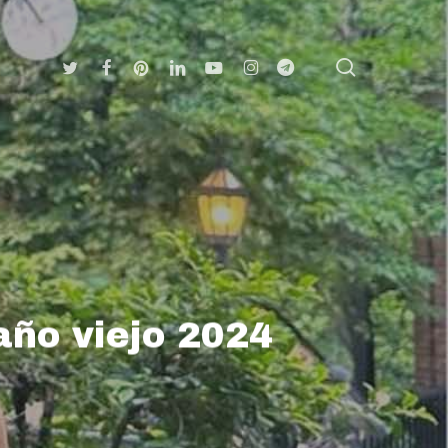
search
Twitter
Facebook
Pinterest
Linkedin
Youtube
Instagram
Telegram
año viejo 2024