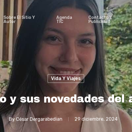
Sobre El Sitio Y
Agenda
Contacto Y
Autor
TIC
Publicidad
Vida Y Viajes
no y sus novedades del 
By
César Dergarabedian
29 diciembre, 2024