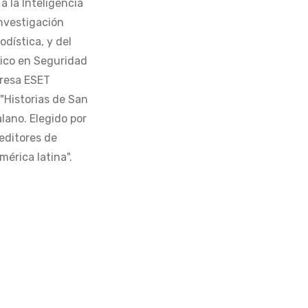
 la Inteligencia
Investigación
odística, y del
tico en Seguridad
presa ESET
 "Historias de San
alano. Elegido por
editores de
érica latina".