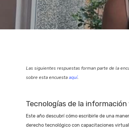
Las siguientes respuestas forman parte de la enc
sobre esta encuesta
aquí
.
Tecnologías de la información
Hit enter to search or ESC to close
Este año descubrí cómo escribirle de una manera
derecho tecnológico con capacitaciones virtual