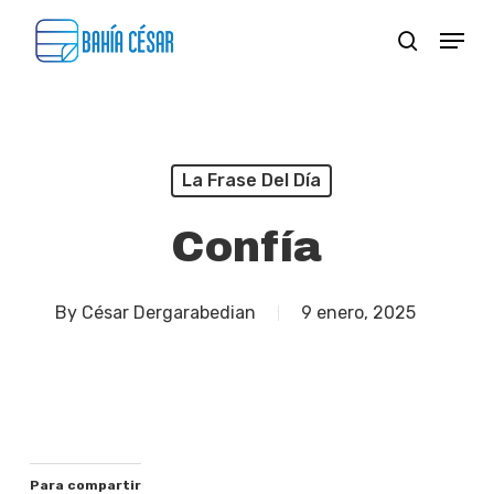
Skip
Menu
search
to
Close
main
Menu
content
La Frase Del Día
Confía
By
César Dergarabedian
9 enero, 2025
Para compartir