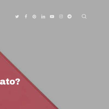
search
Twitter
Facebook
Pinterest
Linkedin
Youtube
Instagram
Telegram
rato?