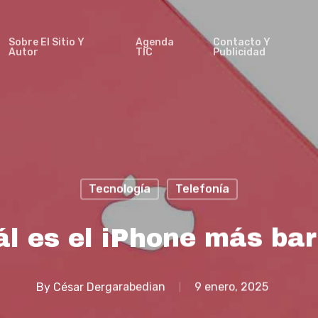
Sobre El Sitio Y
Agenda
Contacto Y
Autor
TIC
Publicidad
Tecnología
Telefonía
l es el iPhone más ba
By
César Dergarabedian
9 enero, 2025