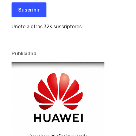
correo
electrónico
Suscribir
Únete a otros 32K suscriptores
Publicidad