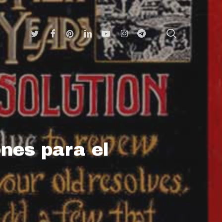
search
Twitter
Facebook
Pinterest
Linkedin
Youtube
Instagram
Telegram
nes para el