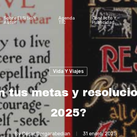
Sobre El Sitio Y
Agenda
Contacto Y
Autor
TIC
Publicidad
Vida Y Viajes
n tus metas y resolucio
2025?
By
César Dergarabedian
31 enero, 2025