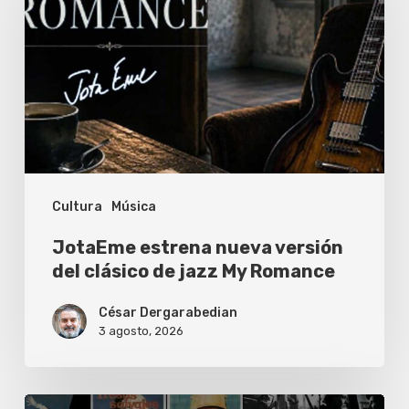
nueva
versión
del
clásico
de
jazz
My
Cultura
Música
Romance
JotaEme estrena nueva versión
del clásico de jazz My Romance
César Dergarabedian
3 agosto, 2026
La