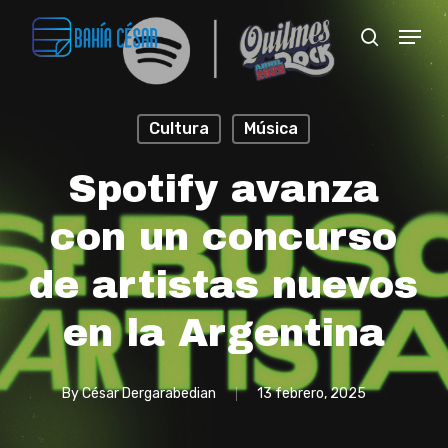
Skip
Menu
search
to
Close
main
Menu
content
Cultura
Música
Spotify avanza
con un concurso
de artistas nuevos
en la Argentina
By
César Dergarabedian
13 febrero, 2025