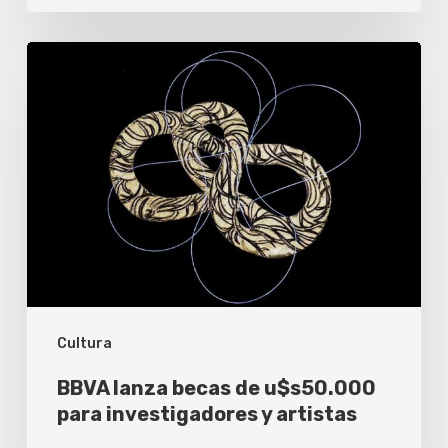
BBVA
lanza
becas
de
u$s50.000
para
investigadores
y
artistas
Cultura
BBVA lanza becas de u$s50.000
para investigadores y artistas