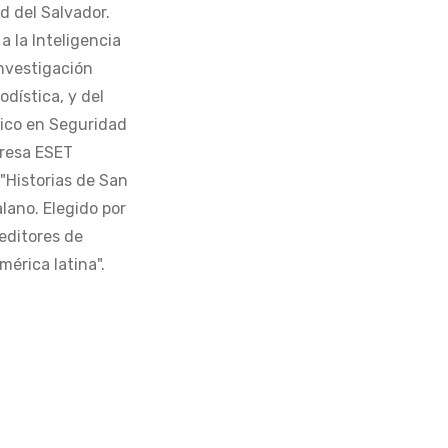
d del Salvador.
 la Inteligencia
Investigación
odística, y del
tico en Seguridad
presa ESET
 "Historias de San
alano. Elegido por
editores de
érica latina".