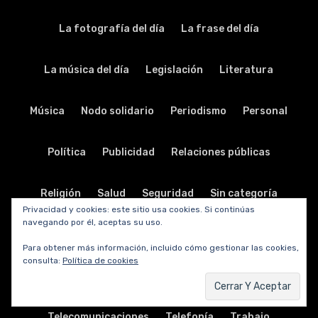
La fotografía del día
La frase del día
La música del día
Legislación
Literatura
Música
Nodo solidario
Periodismo
Personal
Política
Publicidad
Relaciones públicas
Religión
Salud
Seguridad
Sin categoría
Privacidad y cookies: este sitio usa cookies. Si continúas
navegando por él, aceptas su uso.
Sociedad
Software
Sorteos y promociones
Para obtener más información, incluido cómo gestionar las cookies,
consulta:
Política de cookies
Tabletas
Teatro
Tecnología
Telecomunicaciones
Telefonía
Trabajo