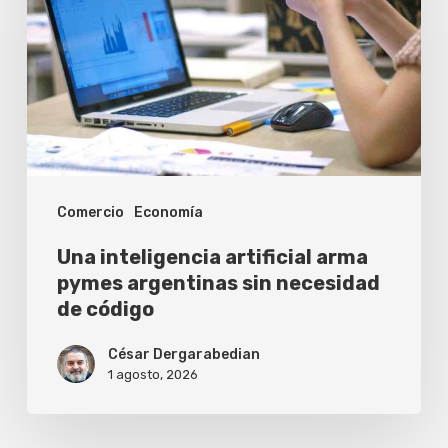
arma
pymes
argentinas
sin
necesidad
de
Comercio
Economía
código
Una inteligencia artificial arma
pymes argentinas sin necesidad
de código
César Dergarabedian
1 agosto, 2026