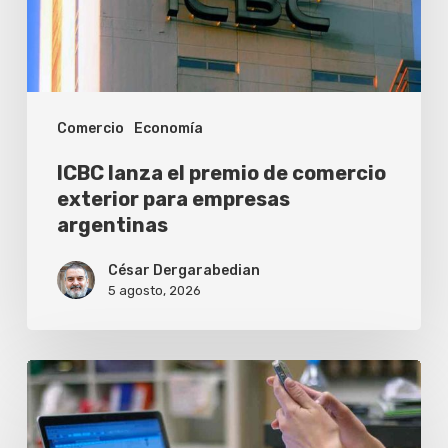
comercio
exterior
para
empresas
Comercio
Economía
argentinas
ICBC lanza el premio de comercio
exterior para empresas
argentinas
César Dergarabedian
5 agosto, 2026
Una
inteligencia
artificial