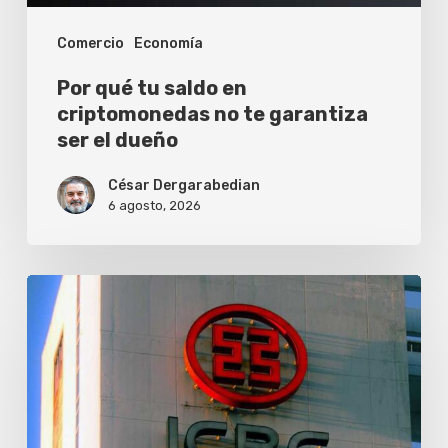
garantiza
Comercio
Economía
ser
el
Por qué tu saldo en
dueño
criptomonedas no te garantiza
ser el dueño
César Dergarabedian
6 agosto, 2026
ICBC
lanza
el
premio
de