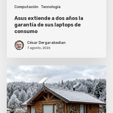
Computación
Tecnología
laptops
de
Asus extiende a dos años la
consumo
garantía de sus laptops de
consumo
César Dergarabedian
7 agosto, 2026
Cómo
evitar
que
el
frío
corte