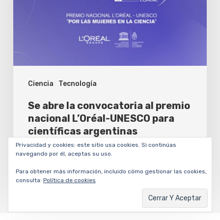
al
premio
nacional
L’Oréal-
UNESCO
Ciencia
Tecnología
para
científicas
Se abre la convocatoria al premio
argentinas
nacional L’Oréal-UNESCO para
científicas argentinas
Privacidad y cookies: este sitio usa cookies. Si continúas
César Dergarabedian
navegando por él, aceptas su uso.
6 agosto, 2026
Para obtener más información, incluido cómo gestionar las cookies,
consulta:
Política de cookies