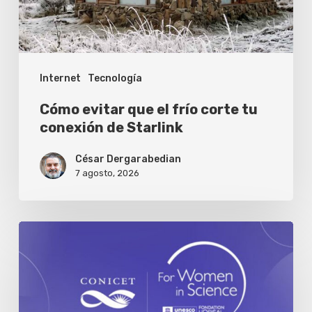
tu
conexión
de
Internet
Tecnología
Starlink
Cómo evitar que el frío corte tu
conexión de Starlink
César Dergarabedian
7 agosto, 2026
Se
abre
la
convocatoria