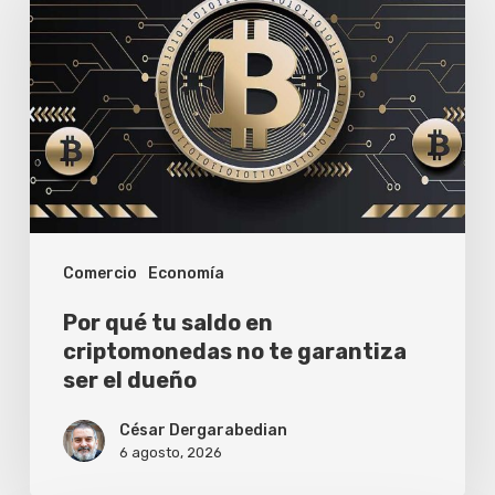
tu
saldo
en
criptomonedas
no
te
garantiza
Comercio
Economía
ser
el
Por qué tu saldo en
dueño
criptomonedas no te garantiza
ser el dueño
César Dergarabedian
6 agosto, 2026