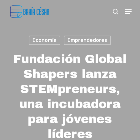
Skip
Menu
search
to
Close
main
Menu
content
Economía
Emprendedores
Fundación Global
Shapers lanza
STEMpreneurs,
una incubadora
para jóvenes
líderes