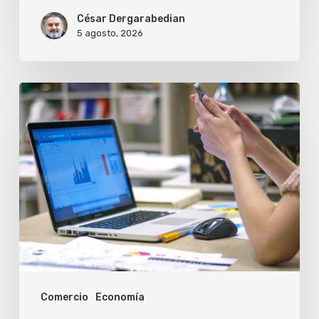
César Dergarabedian
5 agosto, 2026
Una
inteligencia
artificial
arma
pymes
argentinas
sin
necesidad
de
Comercio
Economía
código