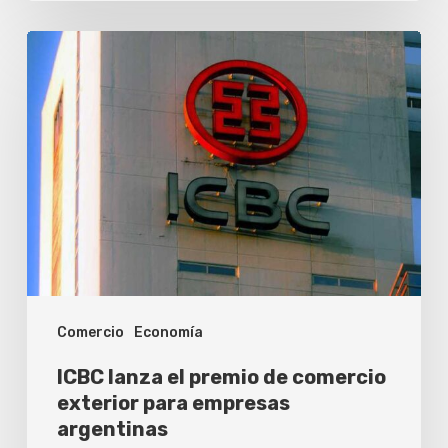
ICBC
lanza
el
premio
de
comercio
exterior
para
empresas
Comercio
Economía
argentinas
ICBC lanza el premio de comercio
exterior para empresas
argentinas