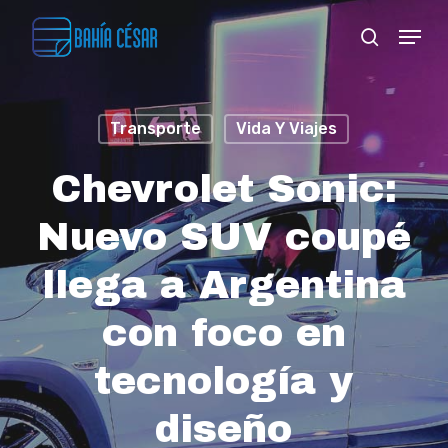
Skip
Menu
search
to
Close
main
Menu
content
Transporte
Vida Y Viajes
Chevrolet Sonic:
Nuevo SUV coupé
llega a Argentina
con foco en
tecnología y
diseño