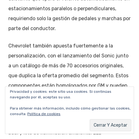
estacionamientos paralelos o perpendiculares,
requiriendo solo la gestión de pedales y marchas por
parte del conductor.
Chevrolet también apuesta fuertemente a la
personalización, con el lanzamiento del Sonic junto
a un catálogo de más de 70 accesorios originales,
que duplica la oferta promedio del segmento. Estos
componentes están homologados por GM y pueden
Privacidad y cookies: este sitio usa cookies. Si continúas
instalarse en la red oficial sin anular la garantía.
navegando por él, aceptas su uso.
Para obtener más información, incluido cómo gestionar las cookies,
El catálogo incluye desde apliques exteriores
consulta:
Política de cookies
deportivos hasta portaequipajes, organizadores de
baúl y kits de iluminación ambiental LED