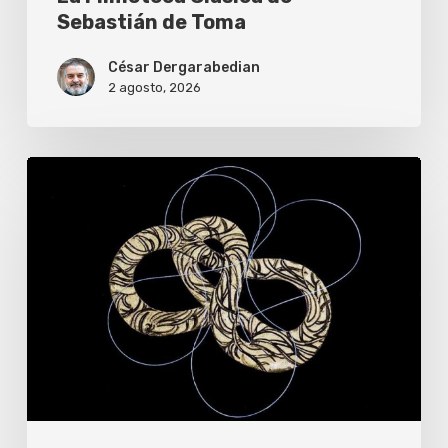
Sebastián de Toma
César Dergarabedian
2 agosto, 2026
BBVA
lanza
becas
de
u$s50.000
para
investigadores
y
artistas