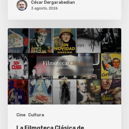
César Dergarabedian
3 agosto, 2026
La
Filmoteca
Clásica
de
Sebastián
de
Toma
Cine
Cultura
La Filmoteca Clásica de