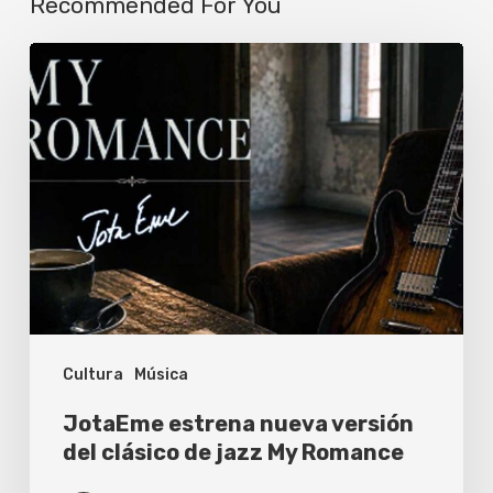
Recommended For You
JotaEme
estrena
nueva
versión
del
clásico
de
jazz
My
Cultura
Música
Romance
JotaEme estrena nueva versión
del clásico de jazz My Romance