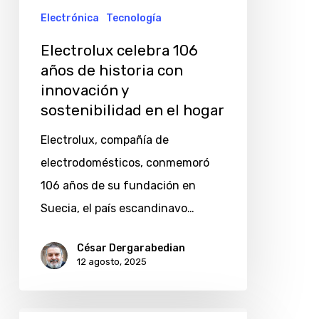
con
Electrónica
Tecnología
innovación
Electrolux celebra 106
y
años de historia con
sostenibilidad
innovación y
en
sostenibilidad en el hogar
el
Electrolux, compañía de
hogar
electrodomésticos, conmemoró
106 años de su fundación en
Suecia, el país escandinavo…
César Dergarabedian
12 agosto, 2025
Revisión