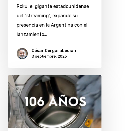
y
Roku, el gigante estadounidense
disponibilidad
del "streaming", expande su
de
presencia en la Argentina con el
sus
lanzamiento…
“sticks”
César Dergarabedian
8 septiembre, 2025
Electrolux
celebra
106
años
de
historia