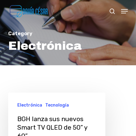
Skip
Menu
search
to
Close
main
Menu
Category
content
Electrónica
BGH
Electrónica
Tecnología
lanza
sus
BGH lanza sus nuevos
nuevos
Smart TV QLED de 50” y
60”
Smart