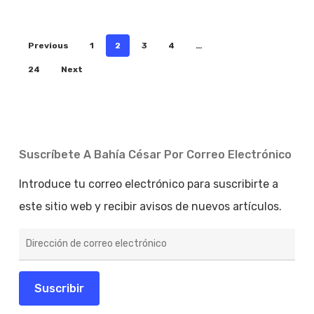
Previous
1
2
3
4
…
24
Next
Suscríbete A Bahía César Por Correo Electrónico
Introduce tu correo electrónico para suscribirte a
este sitio web y recibir avisos de nuevos artículos.
Dirección
de
correo
electrónico
Suscribir