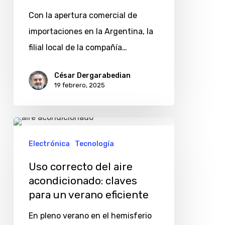
agregado
Con la apertura comercial de
ante
importaciones en la Argentina, la
la
filial local de la compañía…
apertura
de
César Dergarabedian
19 febrero, 2025
importaciones
Uso
correcto
Electrónica
Tecnología
del
Uso correcto del aire
aire
acondicionado: claves
acondicionado:
para un verano eficiente
claves
En pleno verano en el hemisferio
para