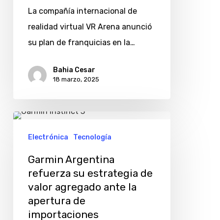
por
La compañía internacional de
la
realidad virtual VR Arena anunció
expansión
su plan de franquicias en la…
en
América
Bahia Cesar
18 marzo, 2025
latina
Garmin
Argentina
Electrónica
Tecnología
refuerza
Garmin Argentina
su
refuerza su estrategia de
estrategia
valor agregado ante la
de
apertura de
valor
importaciones