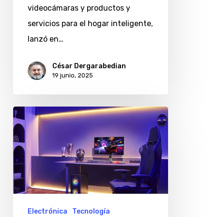
videocámaras y productos y
el
servicios para el hogar inteligente,
hogar
lanzó en…
argentino
César Dergarabedian
19 junio, 2025
Samsung
presenta
nuevos
monitores
para
juegos
y
Electrónica
Tecnología