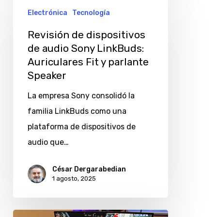
Electrónica
Tecnología
de
dispositivos
Revisión de dispositivos
de
de audio Sony LinkBuds:
Auriculares Fit y parlante
audio
Speaker
Sony
LinkBuds:
La empresa Sony consolidó la
Auriculares
familia LinkBuds como una
Fit
plataforma de dispositivos de
y
audio que…
parlante
César Dergarabedian
Speaker
1 agosto, 2025
ViewSonic