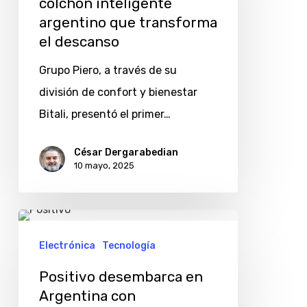
colchón inteligente
primer
argentino que transforma
colchón
el descanso
inteligente
Grupo Piero, a través de su
argentino
división de confort y bienestar
que
Bitali, presentó el primer…
transforma
el
César Dergarabedian
10 mayo, 2025
descanso
Positivo
desembarca
Electrónica
Tecnología
en
Positivo desembarca en
Argentina
Argentina con