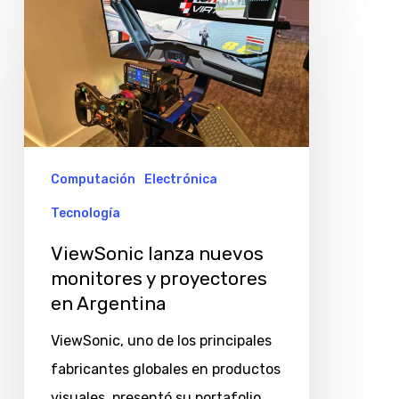
lanza
nuevos
monitores
y
proyectores
en
Computación
Electrónica
Argentina
Tecnología
ViewSonic lanza nuevos
monitores y proyectores
en Argentina
ViewSonic, uno de los principales
fabricantes globales en productos
visuales, presentó su portafolio