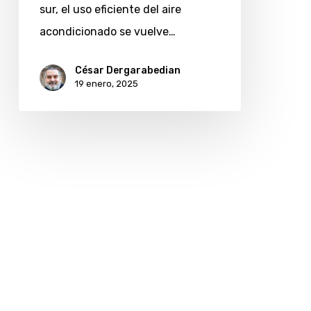
sur, el uso eficiente del aire
un
acondicionado se vuelve…
verano
eficiente
César Dergarabedian
19 enero, 2025