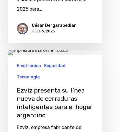
2025 para…
César Dergarabedian
15 julio, 2025
Ezviz
presenta
Electrónica
Seguridad
su
Tecnología
línea
Ezviz presenta su línea
nueva
nueva de cerraduras
de
inteligentes para el hogar
cerraduras
argentino
inteligentes
Ezviz, empresa fabricante de
para