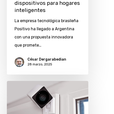
con
dispositivos para hogares
dispositivos
inteligentes
para
La empresa tecnológica brasileña
hogares
Positivo ha llegado a Argentina
inteligentes
con una propuesta innovadora
que promete…
César Dergarabedian
28 marzo, 2025
Personal
lanza
nueva
cámara