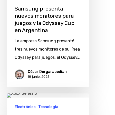
la
Samsung presenta
Odyssey
nuevos monitores para
Cup
juegos y la Odyssey Cup
en
en Argentina
Argentina
La empresa Samsung presentó
tres nuevos monitores de su línea
Odyssey para juegos: el Odyssey…
César Dergarabedian
18 junio, 2025
¿Es
conveniente
Electrónica
Tecnología
importar