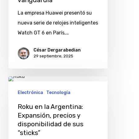
vanguardia
relojes
con
La empresa Huawei presentó su
batería
nueva serie de relojes inteligentes
y
Watch GT 6 en París,…
funciones
César Dergarabedian
de
29 septiembre, 2025
vanguardia
Roku
en
Electrónica
Tecnología
la
Roku en la Argentina:
Argentina:
Expansión, precios y
Expansión,
disponibilidad de sus
precios
“sticks”