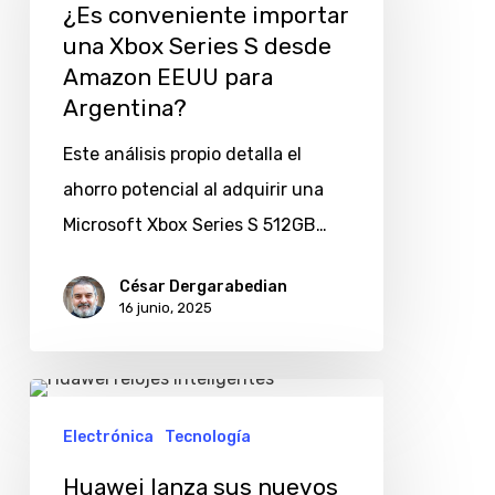
¿Es conveniente importar
una
una Xbox Series S desde
Xbox
Amazon EEUU para
Series
Argentina?
S
Este análisis propio detalla el
desde
ahorro potencial al adquirir una
Amazon
Microsoft Xbox Series S 512GB…
EEUU
para
César Dergarabedian
16 junio, 2025
Argentina?
Huawei
lanza
Electrónica
Tecnología
sus
Huawei lanza sus nuevos