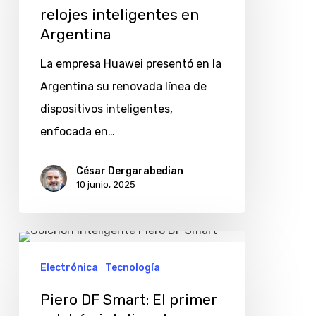
nuevos
relojes inteligentes en
relojes
Argentina
inteligentes
La empresa Huawei presentó en la
en
Argentina su renovada línea de
Argentina
dispositivos inteligentes,
enfocada en…
César Dergarabedian
10 junio, 2025
Piero
DF
Electrónica
Tecnología
Smart:
Piero DF Smart: El primer
El