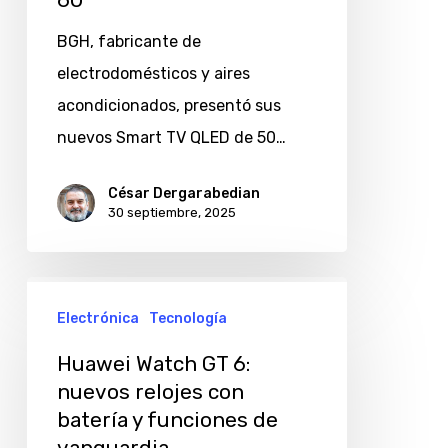
TV
BGH, fabricante de
QLED
electrodomésticos y aires
de
acondicionados, presentó sus
50”
nuevos Smart TV QLED de 50…
y
60”
César Dergarabedian
30 septiembre, 2025
Huawei
Electrónica
Tecnología
Watch
GT
Huawei Watch GT 6:
6:
nuevos relojes con
batería y funciones de
nuevos