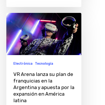
VR
Arena
lanza
su
plan
de
franquicias
Electrónica
Tecnología
en
VR Arena lanza su plan de
la
franquicias en la
Argentina
Argentina y apuesta por la
y
expansión en América
apuesta
latina