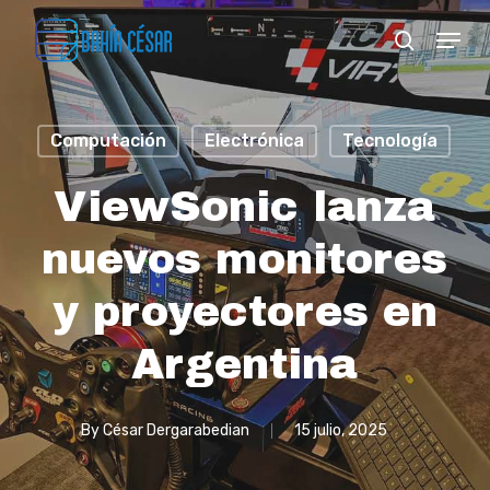
Skip
Menu
search
to
Close
main
Menu
content
Computación
Electrónica
Tecnología
ViewSonic lanza
nuevos monitores
y proyectores en
Argentina
By
César Dergarabedian
15 julio, 2025