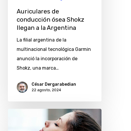
la
Auriculares de
Argentina
conducción ósea Shokz
llegan a la Argentina
La filial argentina de la
multinacional tecnológica Garmin
anunció la incorporación de
Shokz, una marca…
César Dergarabedian
22 agosto, 2024
Auriculares
EarFun: