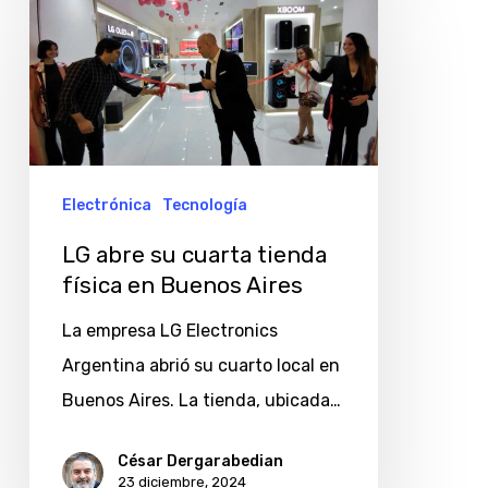
abre
su
cuarta
tienda
física
en
Electrónica
Tecnología
Buenos
LG abre su cuarta tienda
Aires
física en Buenos Aires
La empresa LG Electronics
Argentina abrió su cuarto local en
Buenos Aires. La tienda, ubicada…
César Dergarabedian
23 diciembre, 2024