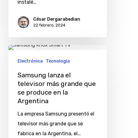
instalé…
de
manera
César Dergarabedian
22 febrero, 2024
correcta
Samsung
lanza
Electrónica
Tecnología
el
Samsung lanza el
televisor
televisor más grande que
más
se produce en la
grande
Argentina
que
La empresa Samsung presentó el
se
televisor más grande que se
produce
fabrica en la Argentina, el…