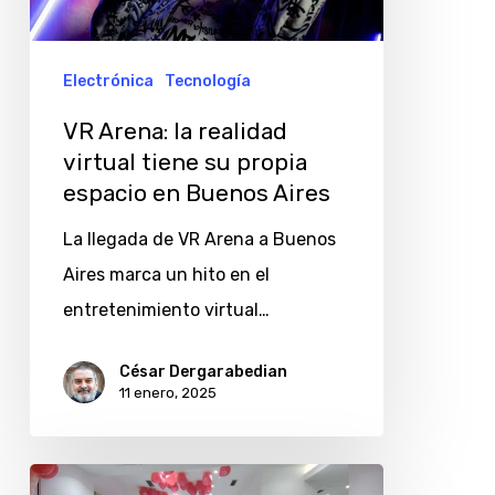
tiene
su
Electrónica
Tecnología
propia
VR Arena: la realidad
espacio
virtual tiene su propia
en
espacio en Buenos Aires
Buenos
La llegada de VR Arena a Buenos
Aires
Aires marca un hito en el
entretenimiento virtual…
César Dergarabedian
11 enero, 2025
LG