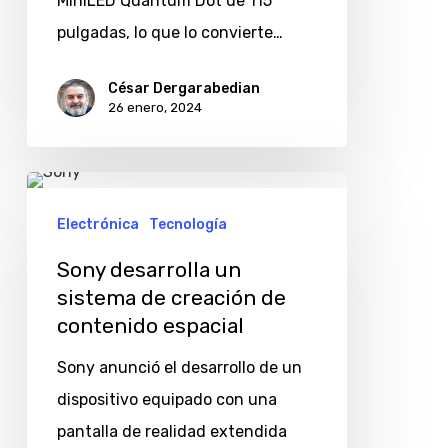
MiniLED Quantum Dot de 115
pulgadas, lo que lo convierte…
César Dergarabedian
26 enero, 2024
Sony
desarrolla
Electrónica
Tecnología
un
Sony desarrolla un
sistema
sistema de creación de
de
contenido espacial
creación
Sony anunció el desarrollo de un
de
dispositivo equipado con una
contenido
pantalla de realidad extendida
espacial