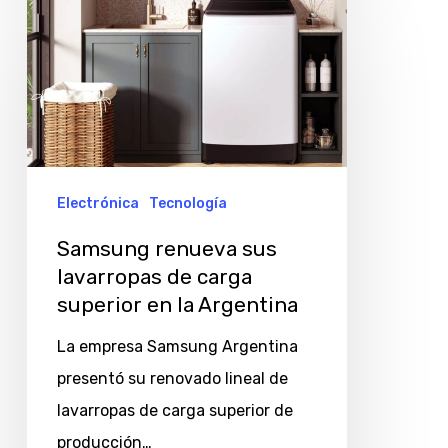
Samsung
renueva
sus
lavarropas
de
carga
superior
Electrónica
Tecnología
en
Samsung renueva sus
la
lavarropas de carga
Argentina
superior en la Argentina
La empresa Samsung Argentina
presentó su renovado lineal de
lavarropas de carga superior de
producción…