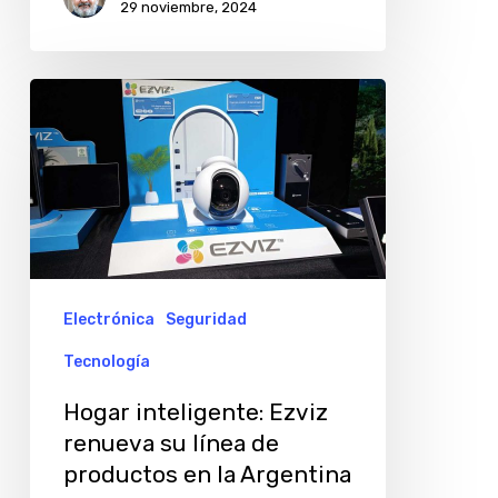
29 noviembre, 2024
Hogar
inteligente:
Ezviz
renueva
su
línea
de
Electrónica
Seguridad
productos
Tecnología
en
Hogar inteligente: Ezviz
la
renueva su línea de
Argentina
productos en la Argentina