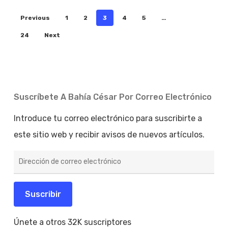
Previous
1
2
3
4
5
…
24
Next
Suscríbete A Bahía César Por Correo Electrónico
Introduce tu correo electrónico para suscribirte a
este sitio web y recibir avisos de nuevos artículos.
Dirección
de
correo
electrónico
Suscribir
Únete a otros 32K suscriptores