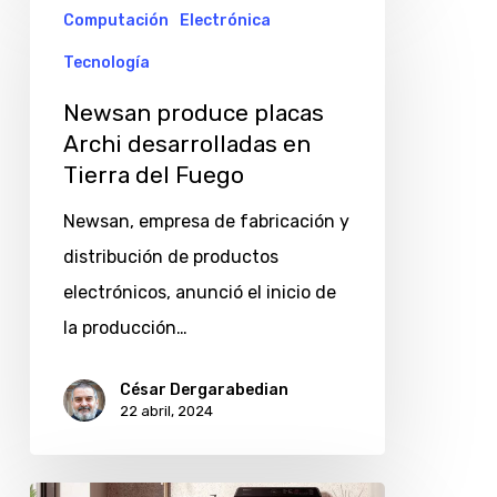
Computación
Electrónica
produce
placas
Tecnología
Archi
Newsan produce placas
desarrolladas
Archi desarrolladas en
en
Tierra del Fuego
Tierra
Newsan, empresa de fabricación y
del
distribución de productos
Fuego
electrónicos, anunció el inicio de
la producción…
César Dergarabedian
22 abril, 2024