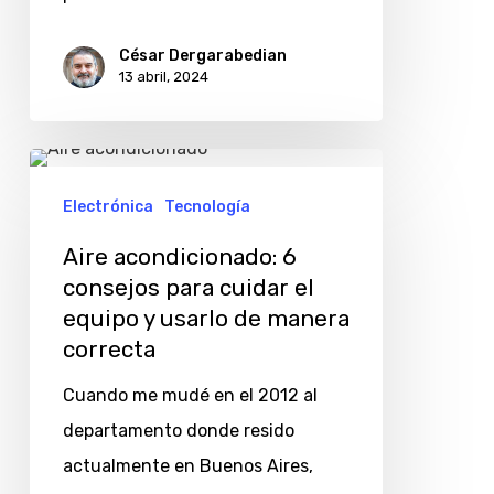
César Dergarabedian
13 abril, 2024
Aire
acondicionado:
Electrónica
Tecnología
6
Aire acondicionado: 6
consejos
consejos para cuidar el
para
equipo y usarlo de manera
cuidar
correcta
el
Cuando me mudé en el 2012 al
equipo
departamento donde resido
y
actualmente en Buenos Aires,
usarlo