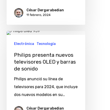
en
la
César Dergarabedian
11 febrero, 2024
Argentina
Philips
presenta
Electrónica
Tecnología
nuevos
Philips presenta nuevos
televisores
televisores OLED y barras
OLED
de sonido
y
Philips anunció su línea de
barras
televisores para 2024, que incluye
de
dos nuevos modelos en su…
sonido
César Dergarabedian