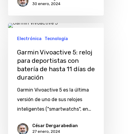
30 enero, 2024
Garmin
Vivoactive
Electrónica
Tecnología
5:
Garmin Vivoactive 5: reloj
reloj
para deportistas con
para
batería de hasta 11 días de
deportistas
duración
con
Garmin Vivoactive 5 es la última
batería
versión de uno de sus relojes
de
inteligentes ("smartwatchs", en…
hasta
11
César Dergarabedian
27 enero, 2024
días