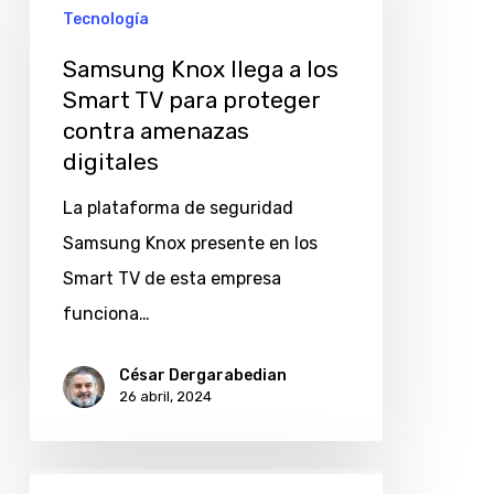
llega
Tecnología
a
Samsung Knox llega a los
los
Smart TV para proteger
Smart
contra amenazas
TV
digitales
para
La plataforma de seguridad
proteger
Samsung Knox presente en los
contra
Smart TV de esta empresa
amenazas
funciona…
digitales
César Dergarabedian
26 abril, 2024
Newsan