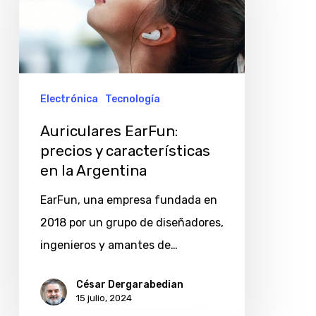
precios
y
características
en
la
Electrónica
Tecnología
Argentina
Auriculares EarFun:
precios y características
en la Argentina
EarFun, una empresa fundada en
2018 por un grupo de diseñadores,
ingenieros y amantes de…
César Dergarabedian
15 julio, 2024