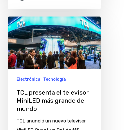
de
duración
TCL
presenta
el
televisor
MiniLED
más
grande
Electrónica
Tecnología
del
TCL presenta el televisor
mundo
MiniLED más grande del
mundo
TCL anunció un nuevo televisor