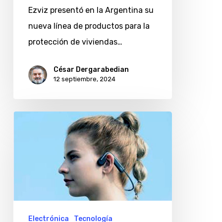
Ezviz presentó en la Argentina su
nueva línea de productos para la
protección de viviendas…
César Dergarabedian
12 septiembre, 2024
Auriculares
de
conducción
ósea
Shokz
llegan
a
Electrónica
Tecnología