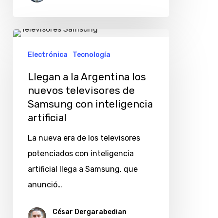
Llegan
a
Electrónica
Tecnología
la
Llegan a la Argentina los
Argentina
nuevos televisores de
los
Samsung con inteligencia
nuevos
artificial
televisores
La nueva era de los televisores
de
potenciados con inteligencia
Samsung
artificial llega a Samsung, que
con
anunció…
inteligencia
artificial
César Dergarabedian