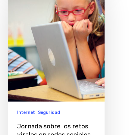
sobre
los
retos
virales
en
redes
sociales
Internet
Seguridad
Jornada sobre los retos
virales en redes sociales