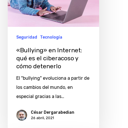
es
el
ciberacoso
y
Seguridad
Tecnología
cómo
«Bullying» en Internet:
detenerlo
qué es el ciberacoso y
cómo detenerlo
El "bullying" evoluciona a partir de
los cambios del mundo, en
especial gracias a las…
César Dergarabedian
26 abril, 2021