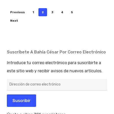
Previous
1
2
3
4
5
Next
Suscríbete A Bahía César Por Correo Electrónico
Introduce tu correo electrónico para suscribirte a
este sitio web y recibir avisos de nuevos artículos.
Dirección
de
correo
electrónico
Suscribir