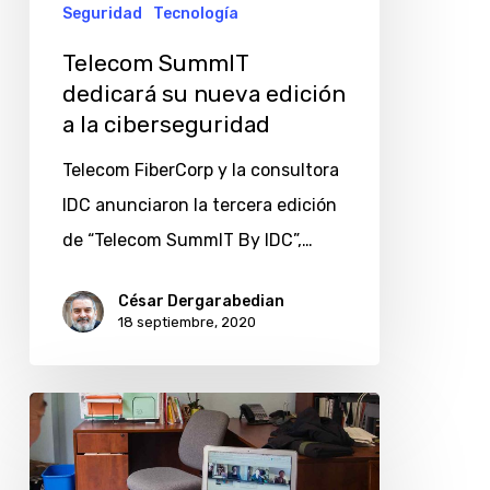
la
Seguridad
Tecnología
ciberseguridad
Telecom SummIT
dedicará su nueva edición
a la ciberseguridad
Telecom FiberCorp y la consultora
IDC anunciaron la tercera edición
de “Telecom SummIT By IDC”,…
César Dergarabedian
18 septiembre, 2020
¿Cómo
se
aseguran