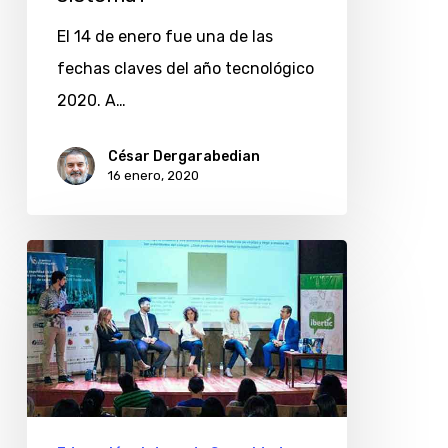
si
El 14 de enero fue una de las
tiene
fechas claves del año tecnológico
este
2020. A…
sistema?
César Dergarabedian
16 enero, 2020
Argentina
Cibersegura
convoca
a
educadores
a
reflexionar