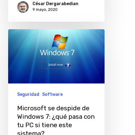
César Dergarabedian
9 mayo, 2020
Microsoft
se
despide
de
Windows
7:
¿qué
Seguridad
Software
pasa
Microsoft se despide de
con
Windows 7: ¿qué pasa con
tu
tu PC si tiene este
PC
sistema?