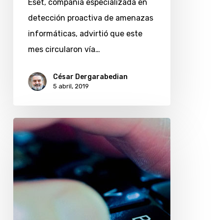
Eset, compañía especializada en
detección proactiva de amenazas
informáticas, advirtió que este
mes circularon vía…
César Dergarabedian
5 abril, 2019
7
consejos
para
cifrar
la
información
en