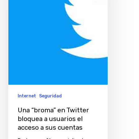
Twitter
bloquea
a
usuarios
el
acceso
a
sus
cuentas
Internet
Seguridad
Una “broma” en Twitter
bloquea a usuarios el
acceso a sus cuentas