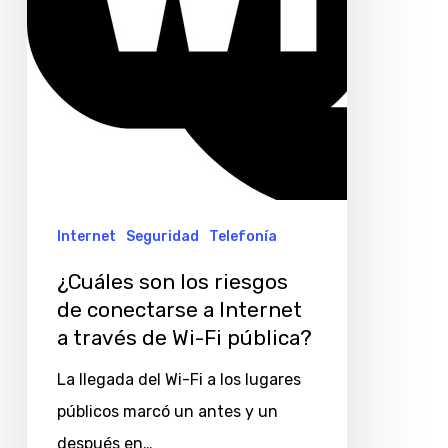
conectarse
a
Internet
a
través
de
Wi-
Fi
Internet
Seguridad
Telefonía
pública?
¿Cuáles son los riesgos
de conectarse a Internet
a través de Wi-Fi pública?
La llegada del Wi-Fi a los lugares
públicos marcó un antes y un
después en…