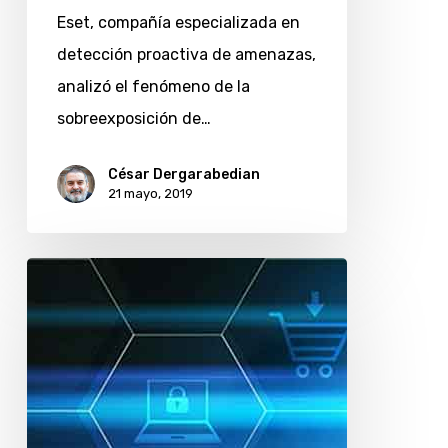
Eset, compañía especializada en
detección proactiva de amenazas,
analizó el fenómeno de la
sobreexposición de…
César Dergarabedian
21 mayo, 2019
Espionaje
digital:
qué
buscan
los
delincuentes