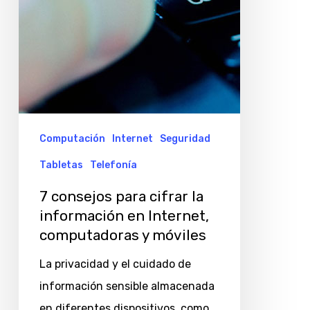
Internet,
computadoras
y
móviles
Computación
Internet
Seguridad
Tabletas
Telefonía
7 consejos para cifrar la
información en Internet,
computadoras y móviles
La privacidad y el cuidado de
información sensible almacenada
en diferentes dispositivos, como