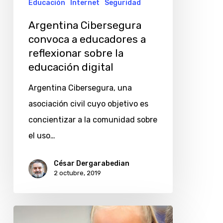
Educación
Internet
Seguridad
sobre
Argentina Cibersegura
la
convoca a educadores a
educación
reflexionar sobre la
digital
educación digital
Argentina Cibersegura, una
asociación civil cuyo objetivo es
concientizar a la comunidad sobre
el uso…
César Dergarabedian
2 octubre, 2019
Jornada