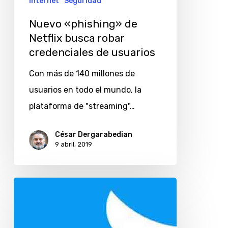
Internet
Seguridad
Nuevo «phishing» de
Netflix busca robar
credenciales de usuarios
Con más de 140 millones de
usuarios en todo el mundo, la
plataforma de "streaming"…
César Dergarabedian
9 abril, 2019
Una
“broma”
en