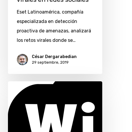
Eset Latinoamérica, compañía
especializada en detección
proactiva de amenazas, analizará
los retos virales donde se…
César Dergarabedian
29 septiembre, 2019
¿Cuáles
son
los
riesgos
de