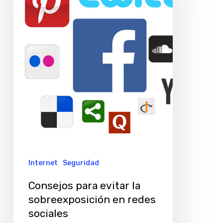
la
sobreexposición
en
redes
sociales
Internet
Seguridad
Consejos para evitar la
sobreexposición en redes
sociales