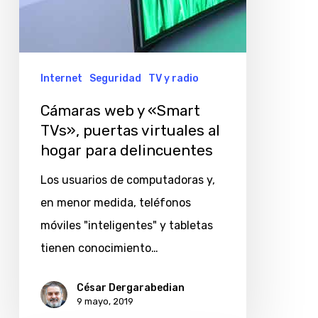
para
delincuentes
Internet
Seguridad
TV y radio
Cámaras web y «Smart
TVs», puertas virtuales al
hogar para delincuentes
Los usuarios de computadoras y,
en menor medida, teléfonos
móviles "inteligentes" y tabletas
tienen conocimiento…
César Dergarabedian
9 mayo, 2019