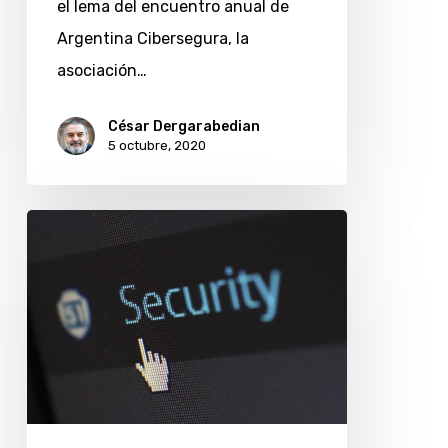
el lema del encuentro anual de
Argentina Cibersegura, la
asociación…
César Dergarabedian
5 octubre, 2020
Telecom
SummIT
dedicará
su
nueva
edición
a