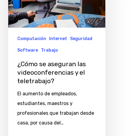
las
videoconferencias
y
el
Computación
Internet
Seguridad
teletrabajo?
Software
Trabajo
¿Cómo se aseguran las
videoconferencias y el
teletrabajo?
El aumento de empleados,
estudiantes, maestros y
profesionales que trabajan desde
casa, por causa del…