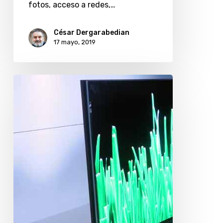
fotos, acceso a redes,…
César Dergarabedian
17 mayo, 2019
Cámaras
web
y
«Smart
TVs»,
puertas
virtuales
al
hogar