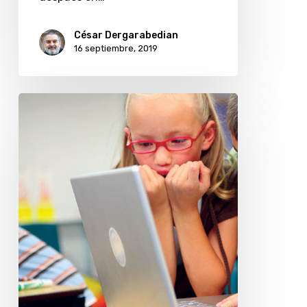
César Dergarabedian
16 septiembre, 2019
¿Cuáles
son
los
riesgos
de
exponer
a
los
niños
en