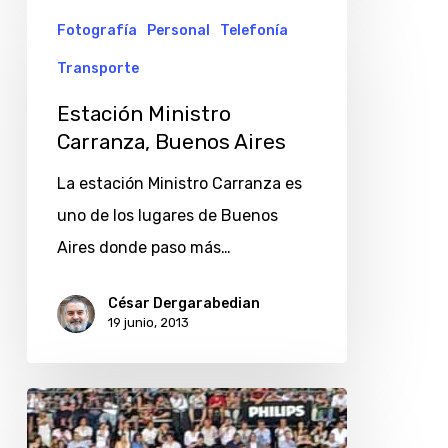
Estación
Fotografía
Personal
Telefonía
Ministro
Transporte
Carranza,
Buenos
Estación Ministro
Aires
Carranza, Buenos Aires
La estación Ministro Carranza es
uno de los lugares de Buenos
Aires donde paso más…
César Dergarabedian
19 junio, 2013
Federer
en