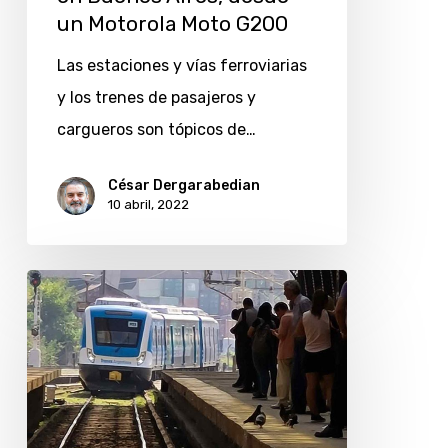
Buenos
un Motorola Moto G200
Aires,
Las estaciones y vías ferroviarias
desde
y los trenes de pasajeros y
un
cargueros son tópicos de…
Motorola
Moto
César Dergarabedian
G200
10 abril, 2022
La
estación
Retiro
de
Buenos
Aires,