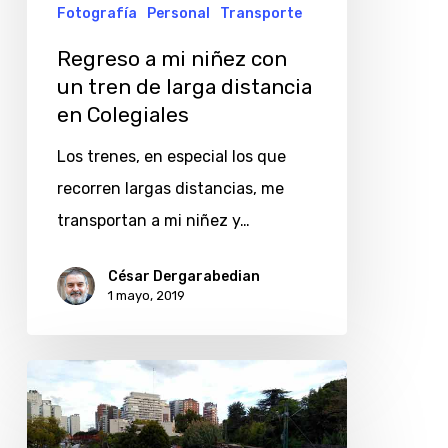
tren
Fotografía
Personal
Transporte
de
Regreso a mi niñez con
larga
un tren de larga distancia
distancia
en Colegiales
en
Los trenes, en especial los que
Colegiales
recorren largas distancias, me
transportan a mi niñez y…
César Dergarabedian
1 mayo, 2019
Singular
cruce
de