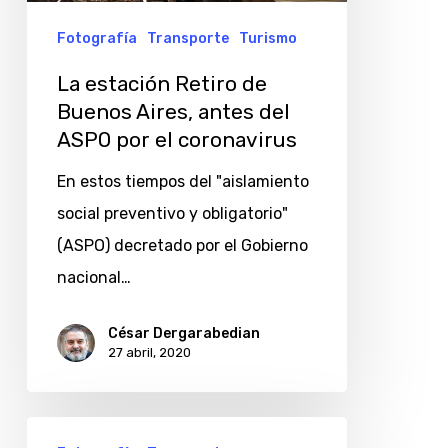
antes
Fotografía
Transporte
Turismo
del
La estación Retiro de
ASPO
Buenos Aires, antes del
por
ASPO por el coronavirus
el
En estos tiempos del "aislamiento
coronavirus
social preventivo y obligatorio"
(ASPO) decretado por el Gobierno
nacional…
César Dergarabedian
27 abril, 2020
Tren