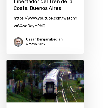
Libertador del Tren de la
Costa, Buenos Aires
https://www.youtube.com/watch?
v=V46qOeyMRMQ
César Dergarabedian
6 mayo, 2019
Regreso
a
mi
niñez
con
un