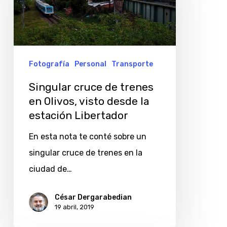
trenes
en
Olivos,
visto
Fotografía
Personal
Transporte
desde
Singular cruce de trenes
la
en Olivos, visto desde la
estación
estación Libertador
Libertador
En esta nota te conté sobre un
singular cruce de trenes en la
ciudad de…
César Dergarabedian
19 abril, 2019