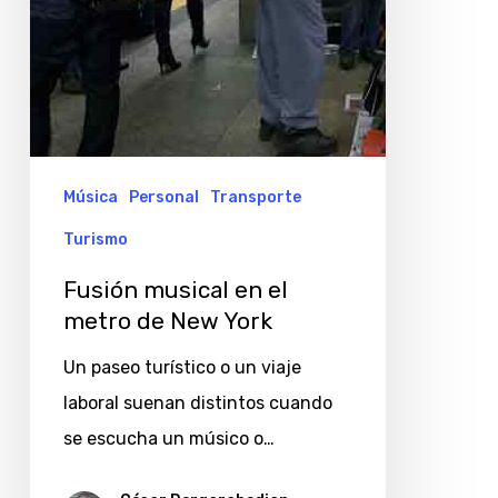
York
Música
Personal
Transporte
Turismo
Fusión musical en el
metro de New York
Un paseo turístico o un viaje
laboral suenan distintos cuando
se escucha un músico o…