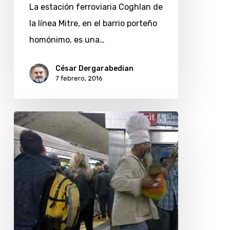
La estación ferroviaria Coghlan de
Galaxy
la línea Mitre, en el barrio porteño
S5
homónimo, es una…
César Dergarabedian
7 febrero, 2016
Fusión
musical
en
el
metro
de
New