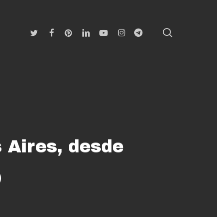
search
Twitter
Facebook
Pinterest
Linkedin
Youtube
Instagram
Telegram
 Aires, desde
0