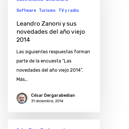
y
sus
Software
Turismo
TV y radio
novedades
Leandro Zanoni y sus
del
novedades del año viejo
año
2014
viejo
Las siguientes respuestas forman
2014
parte de la encuesta “Las
novedades del año viejo 2014”.
Más…
César Dergarabedian
31 diciembre, 2014
Marisol