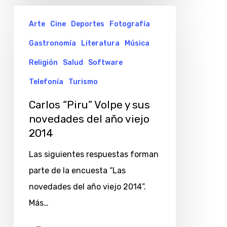
Carlos
Arte
Cine
Deportes
Fotografía
“Piru”
Gastronomía
Literatura
Música
Volpe
y
Religión
Salud
Software
sus
Telefonía
Turismo
novedades
Carlos “Piru” Volpe y sus
del
novedades del año viejo
año
2014
viejo
Las siguientes respuestas forman
2014
parte de la encuesta “Las
novedades del año viejo 2014”.
Más…