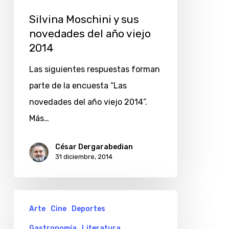
novedades
Silvina Moschini y sus
del
novedades del año viejo
año
2014
viejo
Las siguientes respuestas forman
2014
parte de la encuesta “Las
novedades del año viejo 2014”.
Más…
César Dergarabedian
31 diciembre, 2014
Leandro
Arte
Cine
Deportes
Zanoni
Gastronomía
Literatura