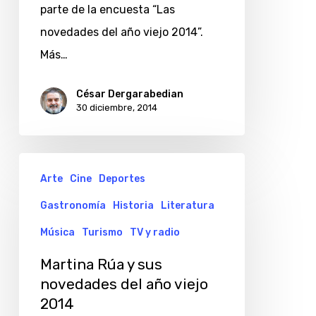
parte de la encuesta “Las
2014
novedades del año viejo 2014”.
Más…
César Dergarabedian
30 diciembre, 2014
Martina
Arte
Cine
Deportes
Rúa
Gastronomía
Historia
Literatura
y
sus
Música
Turismo
TV y radio
novedades
Martina Rúa y sus
del
novedades del año viejo
año
2014