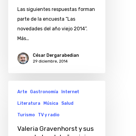
año
Las siguientes respuestas forman
viejo
parte de la encuesta “Las
2014
novedades del año viejo 2014”.
Más…
César Dergarabedian
29 diciembre, 2014
Valeria
Arte
Gastronomía
Internet
Gravenhorst
Literatura
Música
Salud
y
sus
Turismo
TV y radio
novedades
Valeria Gravenhorst y sus
del