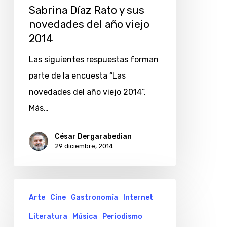
sus
Sabrina Díaz Rato y sus
novedades
novedades del año viejo
del
2014
año
Las siguientes respuestas forman
viejo
parte de la encuesta “Las
2014
novedades del año viejo 2014”.
Más…
César Dergarabedian
29 diciembre, 2014
Martín
Arte
Cine
Gastronomía
Internet
E.
Literatura
Música
Periodismo
Feldstein