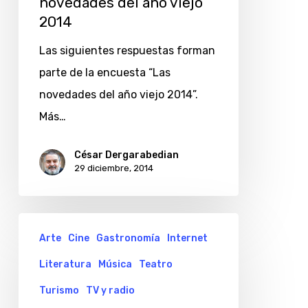
novedades del año viejo
año
2014
viejo
Las siguientes respuestas forman
2014
parte de la encuesta “Las
novedades del año viejo 2014”.
Más…
César Dergarabedian
29 diciembre, 2014
Sabrina
Arte
Cine
Gastronomía
Internet
Díaz
Literatura
Música
Teatro
Rato
y
Turismo
TV y radio