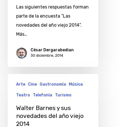
viejo
Las siguientes respuestas forman
2014
parte de la encuesta “Las
novedades del año viejo 2014”.
Más…
César Dergarabedian
30 diciembre, 2014
Walter
Arte
Cine
Gastronomía
Música
Barnes
Teatro
Telefonía
Turismo
y
sus
Walter Barnes y sus
novedades
novedades del año viejo
2014
del