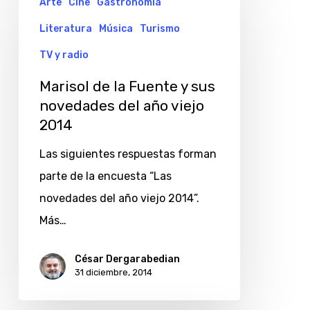
Arte
Cine
Gastronomía
de
Literatura
Música
Turismo
la
Fuente
TV y radio
y
Marisol de la Fuente y sus
sus
novedades del año viejo
novedades
2014
del
Las siguientes respuestas forman
año
parte de la encuesta “Las
viejo
novedades del año viejo 2014”.
2014
Más…
César Dergarabedian
31 diciembre, 2014