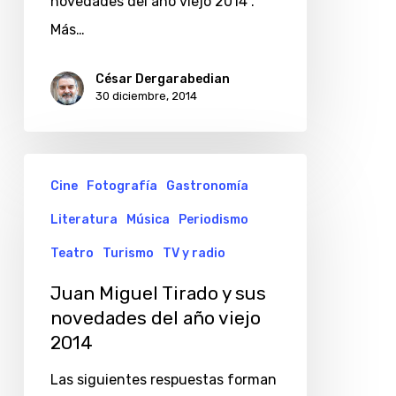
novedades del año viejo 2014”.
Más…
César Dergarabedian
30 diciembre, 2014
Juan
Cine
Fotografía
Gastronomía
Miguel
Literatura
Música
Periodismo
Tirado
y
Teatro
Turismo
TV y radio
sus
Juan Miguel Tirado y sus
novedades
novedades del año viejo
del
2014
año
Las siguientes respuestas forman
viejo