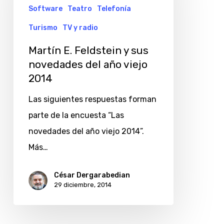
y
Software
Teatro
Telefonía
sus
Turismo
TV y radio
novedades
Martín E. Feldstein y sus
del
novedades del año viejo
año
2014
viejo
Las siguientes respuestas forman
2014
parte de la encuesta “Las
novedades del año viejo 2014”.
Más…
César Dergarabedian
29 diciembre, 2014