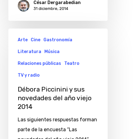
César Dergarabedian
31 diciembre, 2014
Débora
Arte
Cine
Gastronomía
Piccinini
Literatura
Música
y
sus
Relaciones públicas
Teatro
novedades
TV y radio
del
Débora Piccinini y sus
año
novedades del año viejo
viejo
2014
2014
Las siguientes respuestas forman
parte de la encuesta “Las