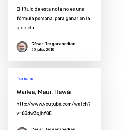
54
El título de esta nota no es una
fórmula personal para ganar en la
quiniela…
César Dergarabedian
30 julio, 2018
Turismo
Wailea, Maui, Hawái
http://www.youtube.com/watch?
v=83dw3qjhf8E
César Dergarabedian