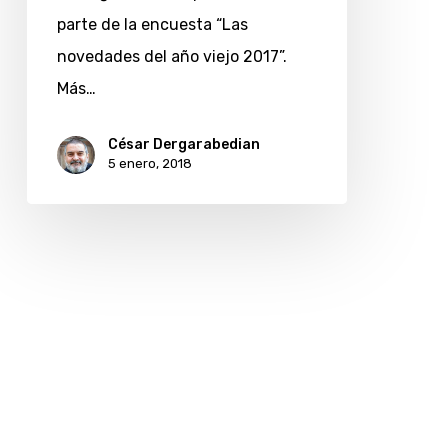
parte de la encuesta “Las
viejo
novedades del año viejo 2017”.
2017
Más…
César Dergarabedian
5 enero, 2018