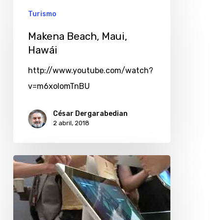
Turismo
Makena Beach, Maui,
Hawái
http://www.youtube.com/watch?
v=m6xolomTnBU
César Dergarabedian
2 abril, 2018
Chips
de
celulares
buscan