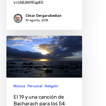
v=UbEAN9EqpE0
César Dergarabedian
10 agosto, 2018
El
19
y
una
canción
de
Bacharach
Música
Personal
Religión
para
El 19 y una canción de
los
Bacharach para los 54