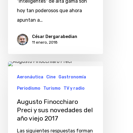
"inteligentes" de alta gama son
hoy tan poderosos que ahora
apuntan a…
César Dergarabedian
11 enero, 2018
Augusto
Finocchiaro
Aeronáutica
Cine
Gastronomía
Preci
Periodismo
Turismo
TV y radio
y
Augusto Finocchiaro
sus
Preci y sus novedades del
novedades
año viejo 2017
del
Las siguientes respuestas forman
año