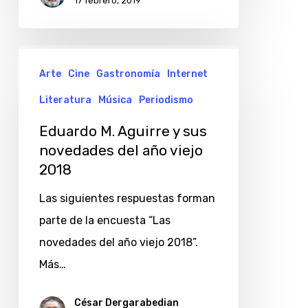
17 febrero, 2019
Eduardo
Arte
Cine
Gastronomía
Internet
M.
Aguirre
Literatura
Música
Periodismo
y
Eduardo M. Aguirre y sus
sus
novedades del año viejo
novedades
2018
del
Las siguientes respuestas forman
año
parte de la encuesta “Las
viejo
novedades del año viejo 2018”.
2018
Más…
César Dergarabedian