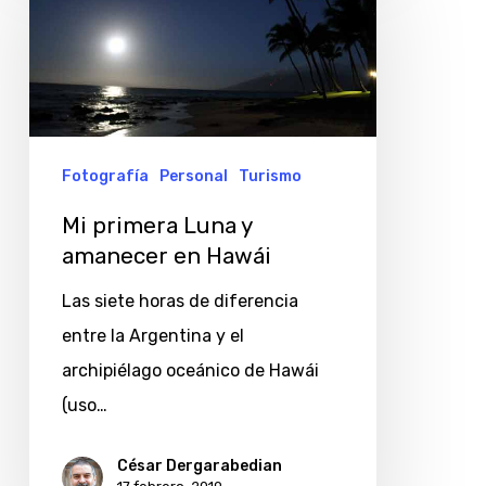
Luna
y
amanecer
en
Hawái
Fotografía
Personal
Turismo
Mi primera Luna y
amanecer en Hawái
Las siete horas de diferencia
entre la Argentina y el
archipiélago oceánico de Hawái
(uso…
César Dergarabedian