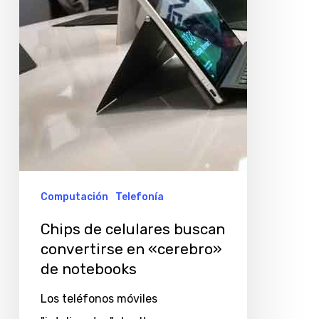
convertirse
en
«cerebro»
de
notebooks
Computación
Telefonía
Chips de celulares buscan
convertirse en «cerebro»
de notebooks
Los teléfonos móviles